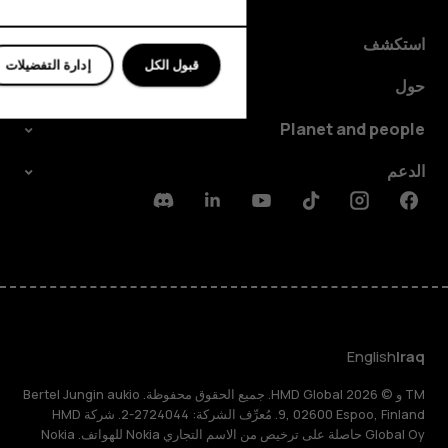
استكشف
قبول الكل
إدارة التفضيلات
حول
Planet and people
الدعم
Discord
Linkedin
Youtube
Tiktok
Instagram
Facebook
English
Iraq
TM و © 2026 HMD Global. جميع الحقوق محفوظة. Bertel Jungin aukio
9, 02600 Espoo, Finland. مُعرِّف الشركة: 2724044-2. شركة HMD
Global Oy حاصلة على ترخيص من الاسم التجاري Nokia للهواتف. Nokia