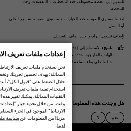
للتبديل إلى محطة محفوظة، حدد
المحطات
>
المفضلات
وحدد
المحطة.
لضبط مستوى الصوت، حدد
الخيارات
>
مستوى الصوت
، ثم مرر لأعلى
أو لأسفل.
لإيقاف تشغيل الراديو، حدد
إيقاف التشغيل
.
تلميح:
للاستماع إلى إحدى محطات الراديو باستخدام سماعات
إعدادات ملفات تعريف الار
الهاتف الخارجية، حدد
الخيارات
>
تبديل إلى السماعة الخارجية
.
حافظ على بقاء سماعة الرأس متصلة.
الهواتف الذكية
نحن نستخدم ملفات تعريف الارتباط 
المماثلة؛ بهدف تحسين تجربتك وتخص
الهواتف المميزة
خلال الضغط على "قبول الكل"، أنت
استخدام تقنية ملفات تعريف الارتبا
HMD Terra M
التقنيات المماثلة. يمكنك تغيير هذه 
HMD DUB
هل وجدت هذه المعلومات مفيدة؟
وقت، من خلال تحديد خيار "إعدادا
الارتباط" الموجود في الجزء السفل
HMD Watch
نعم
لا
مزيدًا من المعلومات عن
سياسة ملفا
لدينا
.
للأعمال