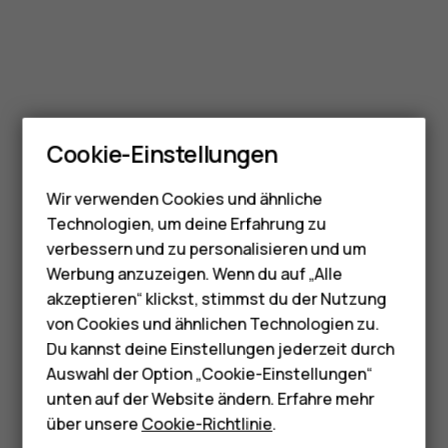
Smartphones
Cookie-Einstellungen
Feature Phones
Wir verwenden Cookies und ähnliche
Telefone für Senioren
Technologien, um deine Erfahrung zu
Zubehör
verbessern und zu personalisieren und um
Werbung anzuzeigen. Wenn du auf „Alle
HMD Terra M
akzeptieren“ klickst, stimmst du der Nutzung
von Cookies und ähnlichen Technologien zu.
Für Unternehmen
Du kannst deine Einstellungen jederzeit durch
Tablets
Auswahl der Option „Cookie-Einstellungen“
unten auf der Website ändern. Erfahre mehr
Shop
über unsere
Cookie-Richtlinie
.