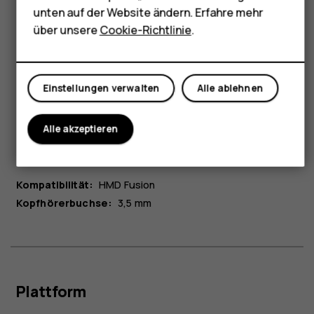
Shop
Breite:
unten auf der Website ändern. Erfahre mehr
97,5 mm
über unsere
Cookie-Richtlinie
.
Mein Konto
Einstellungen verwalten
Alle ablehnen
Alle akzeptieren
Konnektivität
Kompatibilität:
HMD Fusion
Kopfhörerbuchse:
3,5 mm
Plattform