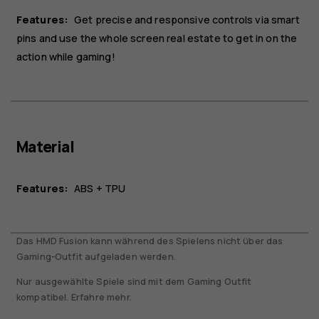
Features:
Get precise and responsive controls via smart
pins and use the whole screen real estate to get in on the
action while gaming!
Material
Features:
ABS + TPU
Das HMD Fusion kann während des Spielens nicht über das
Gaming-Outfit aufgeladen werden.
Nur ausgewählte Spiele sind mit dem Gaming Outfit
kompatibel. Erfahre mehr.