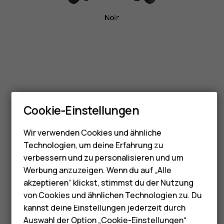
Noir
Smartphones
Feature Phones
Größe & Gewicht
Cookie-Einstellungen
Telefone für Senioren
Wir verwenden Cookies und ähnliche
Zubehör
Technologien, um deine Erfahrung zu
verbessern und zu personalisieren und um
HMD Terra M
Höhe:
Werbung anzuzeigen. Wenn du auf „Alle
245
Für Unternehmen
akzeptieren“ klickst, stimmst du der Nutzung
mm
von Cookies und ähnlichen Technologien zu. Du
Tablets
kannst deine Einstellungen jederzeit durch
Auswahl der Option „Cookie-Einstellungen“