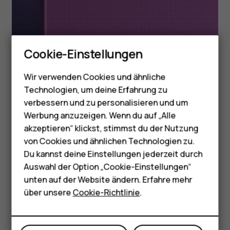
Smartphones
Cookie-Einstellungen
Feature Phones
Wir verwenden Cookies und ähnliche
Telefone für Senioren
Technologien, um deine Erfahrung zu
Zubehör
verbessern und zu personalisieren und um
Werbung anzuzeigen. Wenn du auf „Alle
HMD Terra M
akzeptieren“ klickst, stimmst du der Nutzung
KAMERA
von Cookies und ähnlichen Technologien zu.
Für Unternehmen
Der richtige Modus
Du kannst deine Einstellungen jederzeit durch
Tablets
Auswahl der Option „Cookie-Einstellungen“
für den richtigen
unten auf der Website ändern. Erfahre mehr
Shop
über unsere
Cookie-Richtlinie
.
Schnappschuss
Mein Konto