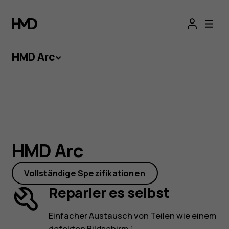
HMD
Arc
HMD Arc
HMD Arc
Kleiner Preis und alles, was ein Smartphone
HMD Arc
ausmacht: das HMD Arc verbindet beides. Mit
seinem reparaturfreundlichen Design und
Vollständige Spezifikationen
einem Akku, der dich nicht im Stich lässt,
Reparier es selbst
bringt dieses Leichtgewicht die Konkurrenz ins
Schwitzen.
Einfacher Austausch von Teilen wie einem