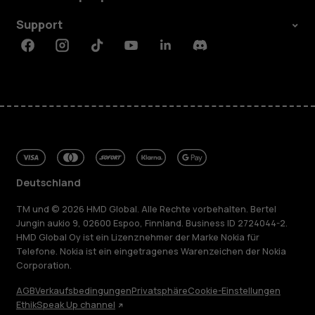
Support
Facebook
Instagram
Tiktok
Youtube
Linkedin
Discord
Deutschland
TM und © 2026 HMD Global. Alle Rechte vorbehalten. Bertel
Jungin aukio 9, 02600 Espoo, Finnland. Business ID 2724044-2.
HMD Global Oy ist ein Lizenznehmer der Marke Nokia für
Telefone. Nokia ist ein eingetragenes Warenzeichen der Nokia
Corporation.
AGB
Verkaufsbedingungen
Privatsphäre
Cookie-Einstellungen
Ethik
Speak Up channel