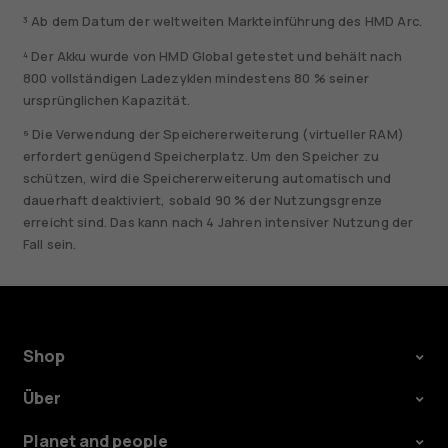
³ Ab dem Datum der weltweiten Markteinführung des HMD Arc.
⁴ Der Akku wurde von HMD Global getestet und behält nach
800 vollständigen Ladezyklen mindestens 80 % seiner
ursprünglichen Kapazität.
⁵ Die Verwendung der Speichererweiterung (virtueller RAM)
erfordert genügend Speicherplatz. Um den Speicher zu
schützen, wird die Speichererweiterung automatisch und
dauerhaft deaktiviert, sobald 90 % der Nutzungsgrenze
erreicht sind. Das kann nach 4 Jahren intensiver Nutzung der
Fall sein.
Shop
Über
Planet and people