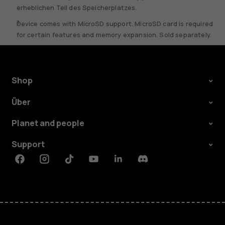
erheblichen Teil des Speicherplatzes.
Device comes with MicroSD support. MicroSD card is required
for certain features and memory expansion. Sold separately.
Shop
Über
Planet and people
Support
Facebook
Instagram
Tiktok
Youtube
Linkedin
Discord