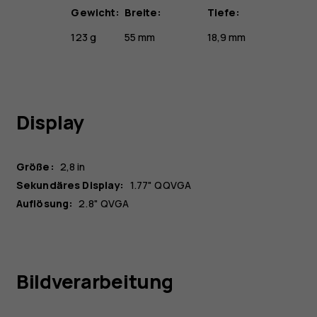
Gewicht:
Breite:
Tiefe:
123 g
55 mm
18,9 mm
Display
Größe:
2,8 in
Sekundäres Display:
1.77" QQVGA
Auflösung:
2.8" QVGA
Bildverarbeitung