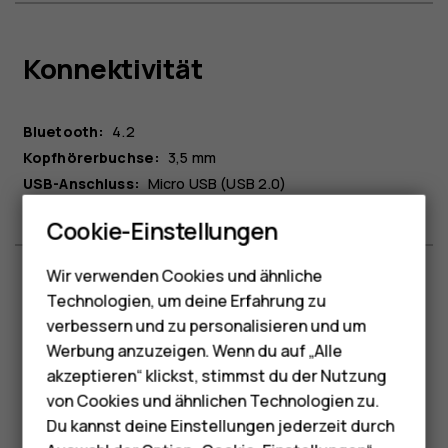
Konnektivität
Bluetooth:
4.2
Kopfhörerbuchse:
3,5 mm
USB-Anschluss:
Micro USB (USB 2.0)
Smartphones
Cookie-Einstellungen
Feature Phones
Wir verwenden Cookies und ähnliche
Telefone für Senioren
Technologien, um deine Erfahrung zu
Akku und Laden
Zubehör
verbessern und zu personalisieren und um
Werbung anzuzeigen. Wenn du auf „Alle
HMD Terra M
1
akzeptieren“ klickst, stimmst du der Nutzung
Akku:
1450 mAh
Herausnehmbar
von Cookies und ähnlichen Technologien zu.
Wattleistung:
2,75 W
Für Unternehmen
Du kannst deine Einstellungen jederzeit durch