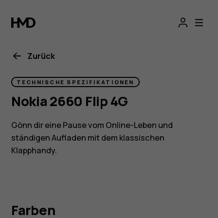
Nokia
2660
Flip
Zurück
-
TECHNISCHE SPEZIFIKATIONEN
Nokia 2660 Flip 4G
4G
Gönn dir eine Pause vom Online-Leben und
Flip
ständigen Aufladen mit dem klassischen
Klapphandy.
Phone
Farben