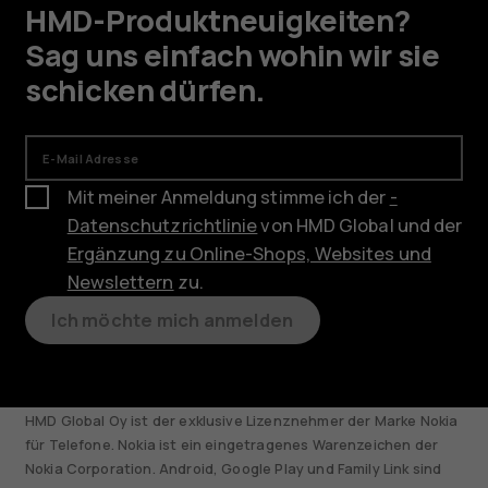
HMD-Produktneuigkeiten?
Sag uns einfach wohin wir sie
schicken dürfen.
E-Mail Adresse
Mit meiner Anmeldung stimme ich der
-
Datenschutzrichtlinie
von HMD Global und der
Ergänzung zu Online-Shops, Websites und
Newslettern
zu.
Ich möchte mich anmelden
HMD Global Oy ist der exklusive Lizenznehmer der Marke Nokia
für Telefone. Nokia ist ein eingetragenes Warenzeichen der
Nokia Corporation. Android, Google Play und Family Link sind