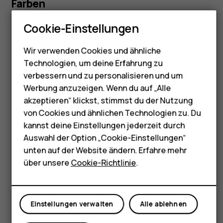
Farben
Feature Phones
Cookie-Einstellungen
Telefone für Senioren
Wir verwenden Cookies und ähnliche
Zubehör
Technologien, um deine Erfahrung zu
HMD Terra M
verbessern und zu personalisieren und um
Werbung anzuzeigen. Wenn du auf „Alle
Für Unternehmen
akzeptieren“ klickst, stimmst du der Nutzung
von Cookies und ähnlichen Technologien zu. Du
Tablets
Orange und Rot
kannst deine Einstellungen jederzeit durch
Shop
Auswahl der Option „Cookie-Einstellungen“
unten auf der Website ändern. Erfahre mehr
über unsere
Cookie-Richtlinie
.
Mein Konto
Einstellungen verwalten
Alle ablehnen
Größe & Gewicht