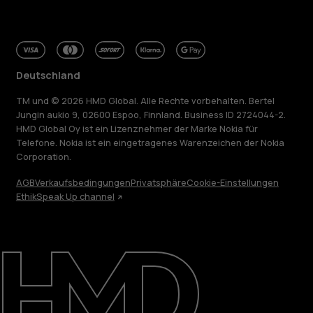
Deutschland
TM und © 2026 HMD Global. Alle Rechte vorbehalten. Bertel
Jungin aukio 9, 02600 Espoo, Finnland. Business ID 2724044-2.
HMD Global Oy ist ein Lizenznehmer der Marke Nokia für
Telefone. Nokia ist ein eingetragenes Warenzeichen der Nokia
Corporation.
AGB
Verkaufsbedingungen
Privatsphäre
Cookie-Einstellungen
Über
Ethik
Speak Up channel
Blog
Reparieren, wiederverwenden, recyceln
Nachhaltigkeit
Support
Deutschland