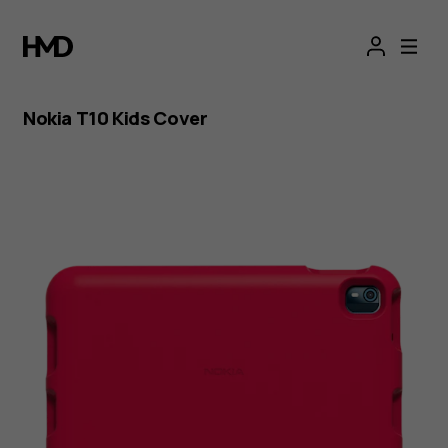
Kinderhülle
für
Nokia
Nokia T10 Kids Cover
T10
Tablet
kaufen