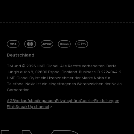
Deutschland
TM und © 2026 HMD Global. Alle Rechte vorbehalten. Bertel
Jungin aukio 9, 02600 Espoo, Finnland. Business ID 2724044-2.
HMD Global Oy ist ein Lizenznehmer der Marke Nokia für
Telefone. Nokia ist ein eingetragenes Warenzeichen der Nokia
Corporation.
AGB
Verkaufsbedingungen
Privatsphäre
Cookie-Einstellungen
Ethik
Speak Up channel
Über
Blog
Reparieren, wiederverwenden, recyceln