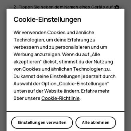
Tippen Sie neben dem Namen eines Geräts auf
.
settings
Smartphones
Tippen Sie auf
ENTFERNEN
.
Cookie-Einstellungen
Feature Phones
Herstellen einer Verbindung zum Telefon einer
Wir verwenden Cookies und ähnliche
Telefone für Senioren
anderen Person mit der Bluetooth-Funktion
Technologien, um deine Erfahrung zu
Zubehör
verbessern und zu personalisieren und um
Verwenden Sie die Bluetooth-Funktion, um eine drahtlose
Werbung anzuzeigen. Wenn du auf „Alle
Verbindung zum Telefon einer anderen herzustellen,
HMD Terra M
akzeptieren“ klickst, stimmst du der Nutzung
damit Sie Fotos und andere Inhalte teilen können.
von Cookies und ähnlichen Technologien zu.
Für Unternehmen
Tippen Sie auf
Einstellungen
>
Bluetooth
.
Du kannst deine Einstellungen jederzeit durch
Stellen Sie sicher, dass auf beiden Telefonen die
Tablets
Auswahl der Option „Cookie-Einstellungen“
Bluetooth-Funktion eingeschaltet ist.
unten auf der Website ändern. Erfahre mehr
Shop
über unsere
Cookie-Richtlinie
.
Stellen Sie sicher, dass die Telefone füreinander
sichtbar sind. Sie müssen sich in der Ansicht der
Mein Konto
Bluetooth-Einstellungen Ihres Telefons befinden,
damit Ihr Telefon für andere Telefone sichtbar ist.
Einstellungen verwalten
Alle ablehnen
Es werden die Bluetooth-Telefone angezeigt, die