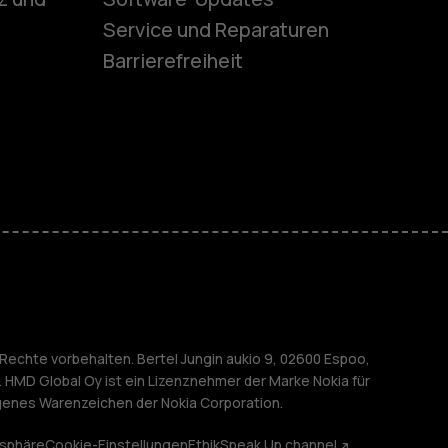
ones
Service und Reparaturen
Barrierefreiheit
r Senioren
M
nehmen
Rechte vorbehalten. Bertel Jungin aukio 9, 02600 Espoo,
. HMD Global Oy ist ein Lizenznehmer der Marke Nokia für
agenes Warenzeichen der Nokia Corporation.
tsphäre
Cookie-Einstellungen
Ethik
Speak Up channel