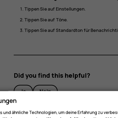
Tippen Sie auf
Einstellungen
.
Tippen Sie auf
Töne
.
Tippen Sie auf
Standardton für Benachricht
Did you find this helpful?
Ja
Nein
lungen
 und ähnliche Technologien, um deine Erfahrung zu verbes