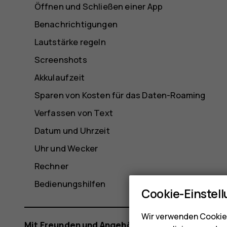
Öffnen und Schließen einer App
Benachrichtigungen
Lautstärke regeln
Screenshots
Akkulaufzeit
Sparen von Kosten für das Daten-Roaming
Verfassen von Text
Datum und Uhrzeit
Uhr und Wecker
Rechner
Bedienungshilfen
Cookie-Einstel
Wir verwenden Cookies
Mit Freunden und Angehörigen in