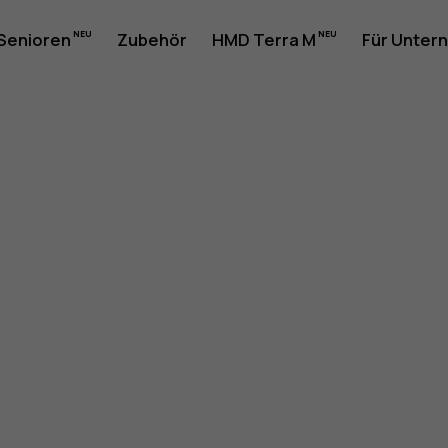
 Senioren
Zubehör
HMD Terra M
Für Unter
rhandbuc