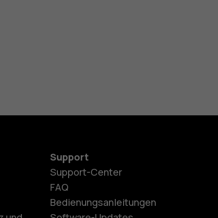
Support
Support-Center
es
FAQ
Bedienungsanleitungen
z und
Software-Updates