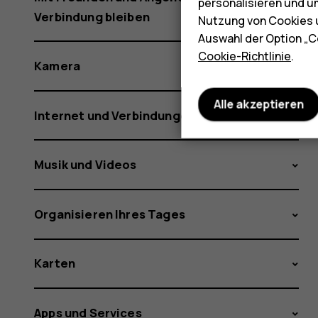
personalisieren und u
Verbindung bleiben
Nutzung von Cookies u
Auswahl der Option „C
Cookie-Richtlinie
.
Kamera
Alle akzeptieren
Internet und Verbindungen
Musik und Videos
Organisieren Ihres Tages
Karten
Apps und Services