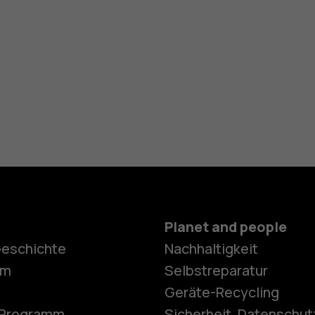
Planet and people
Geschichte
Nachhaltigkeit
Smartphon
om
Selbstreparatur
Geräte-Recycling
e-Programm
Sicherheit, Datenschut