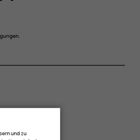
igungen
.
sern und zu