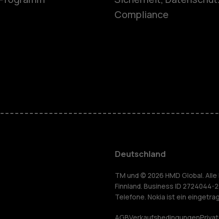
Feature Ph
Compliance
Telefone fü
Zubehör
HMD Terra 
Für Unter
Deutschland
Tablets
yceln
TM und © 2026 HMD Global. Alle 
Finnland. Business ID 2724044-2
Telefone. Nokia ist ein eingetr
AGB
Verkaufsbedingungen
Priva