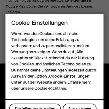
möchten. Apps für soziale Netzwerke finden Sie im
Google Play Store
. Die verfügbaren Services können
variieren.
Smartphones
Cookie-Einstellungen
Feature Phones
Wir verwenden Cookies und ähnliche
Telefone für Senioren
Technologien, um deine Erfahrung zu
Zubehör
verbessern und zu personalisieren und um
Did you find this helpful?
Werbung anzuzeigen. Wenn du auf „Alle
HMD Terra M
akzeptieren“ klickst, stimmst du der Nutzung
Ja
Nein
von Cookies und ähnlichen Technologien zu.
Für Unternehmen
Du kannst deine Einstellungen jederzeit durch
Tablets
Auswahl der Option „Cookie-Einstellungen“
Shop
unten auf der Website ändern. Erfahre mehr
Shop
über unsere
Cookie-Richtlinie
.
Über
Mein Konto
Planet and people
Einstellungen verwalten
Alle ablehnen