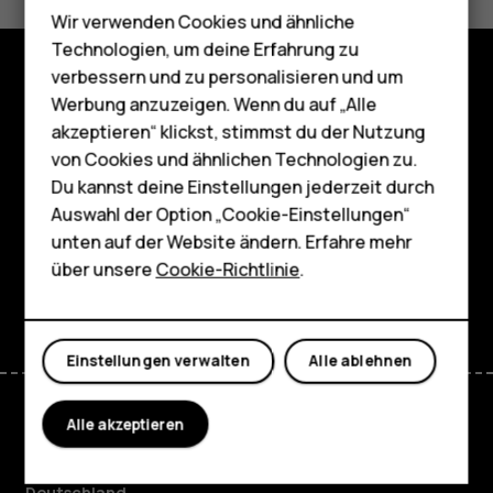
Ja
Nein
Wir verwenden Cookies und ähnliche
Telefone für Senioren
Technologien, um deine Erfahrung zu
Zubehör
verbessern und zu personalisieren und um
Werbung anzuzeigen. Wenn du auf „Alle
Shop
HMD Terra M
akzeptieren“ klickst, stimmst du der Nutzung
Über
von Cookies und ähnlichen Technologien zu.
Für Unternehmen
Du kannst deine Einstellungen jederzeit durch
Planet and people
Tablets
Auswahl der Option „Cookie-Einstellungen“
unten auf der Website ändern. Erfahre mehr
Support
Shop
über unsere
Cookie-Richtlinie
.
Facebook
Instagram
Tiktok
Youtube
Linkedin
Discord
Mein Konto
Einstellungen verwalten
Alle ablehnen
Alle akzeptieren
Deutschland