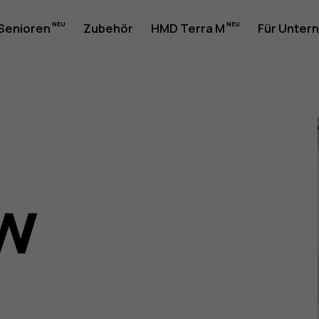
 Senioren
Zubehör
HMD Terra M
Für Unter
w
w
rhandbuc