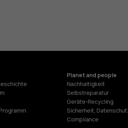
Planet and people
Geschichte
Nachhaltigkeit
Smartphon
om
Selbstreparatur
Geräte-Recycling
e-Programm
Sicherheit, Datenschut
Feature Ph
Compliance