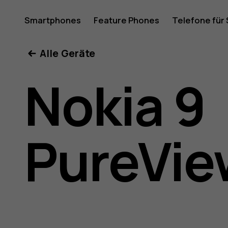
Nokia
Smartphones
Feature Phones
Telefone für
Mein Konto
Alle Geräte
9
Nokia 9
PureVie
PureVie
Benutze