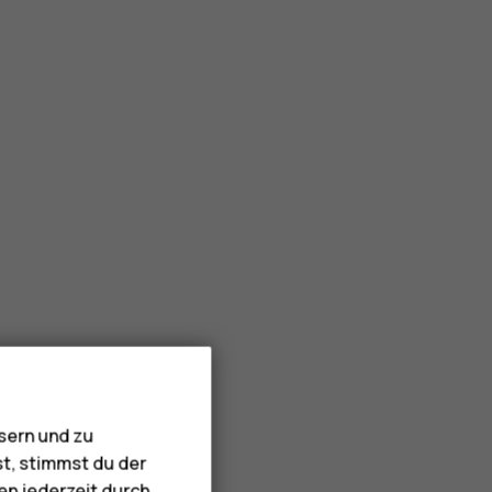
sern und zu
st, stimmst du der
en jederzeit durch