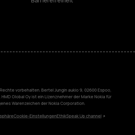
Barrierefreiheit
r Senioren
M
nehmen
Rechte vorbehalten. Bertel Jungin aukio 9, 02600 Espoo,
. HMD Global Oy ist ein Lizenznehmer der Marke Nokia für
agenes Warenzeichen der Nokia Corporation.
tsphäre
Cookie-Einstellungen
Ethik
Speak Up channel