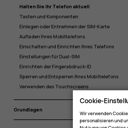
Halten Sie Ihr Telefon aktuell
Tasten und Komponenten
Einlegen oder Entnehmen der SIM-Karte
Aufladen Ihres Mobiltelefons
Einschalten und Einrichten Ihres Telefons
Einstellungen für Dual-SIM
Einrichten der Fingerabdruck-ID
Sperren und Entsperren Ihres Mobiltelefons
Verwenden des Touchscreens
Cookie-Einstel
Grundlagen
Wir verwenden Cookies
personalisieren und u
Nutzung von Cookies u