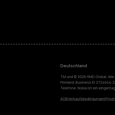
Telefone fü
Zubehör
HMD Terra 
Für Unter
Deutschland
Tablets
yceln
TM und © 2026 HMD Global. Alle 
Finnland. Business ID 2724044-2
Telefone. Nokia ist ein eingetr
Shop
AGB
Verkaufsbedingungen
Priva