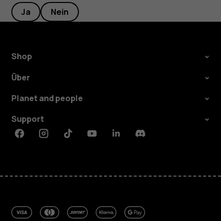
Ja
Nein
Shop
Über
Planet and people
Support
Facebook
Instagram
Tiktok
Youtube
Linkedin
Discord