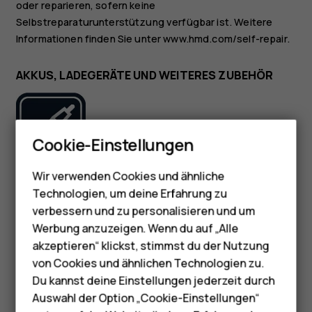
oder reparieren, sofern keine
Selbstreparaturunterstützung verfügbar ist. Weitere
Informationen finden Sie unter www.hmd.com/self-repair.
AKKUS, LADEGERÄTE UND WEITERES ZUBEHÖR
Smartphones
Cookie-Einstellungen
Feature Phones
Wir verwenden Cookies und ähnliche
Telefone für Senioren
Verwenden Sie nur Akkus, Ladegeräte und weitere
Technologien, um deine Erfahrung zu
Zubehörteile, die von HMD Global Oy für die Verwendung
Zubehör
verbessern und zu personalisieren und um
mit diesem Gerät zugelassen wurden. Schließen Sie keine
Werbung anzuzeigen. Wenn du auf „Alle
inkompatiblen Produkte an.
HMD Terra M
akzeptieren“ klickst, stimmst du der Nutzung
von Cookies und ähnlichen Technologien zu.
Für Unternehmen
BEWAHREN SIE IHR GERÄT TROCKEN AUF
Du kannst deine Einstellungen jederzeit durch
Tablets
Auswahl der Option „Cookie-Einstellungen“