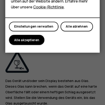
unten auf der Website ändern. Erfahre mehr
Shop
über unsere
Cookie-Richtlinie
.
Mein Konto
Wenn Ihr Gerät wasserfest ist, finden Sie in den
Einstellungen verwalten
Alle ablehnen
technischen Daten des Geräts die IP-Schutzklasse und
genauere Hinweise.
Alle akzeptieren
GLASKOMPONENTEN
Das Gerät und/oder sein Display bestehen aus Glas.
Dieses Glas kann brechen, wenn das Gerät auf eine harte
Oberfläche fällt oder einem heftigen Schlag ausgesetzt
wird. Stellen Sie die Verwendung des Geräts ein, bis das
Glas ausgetauscht wurde.