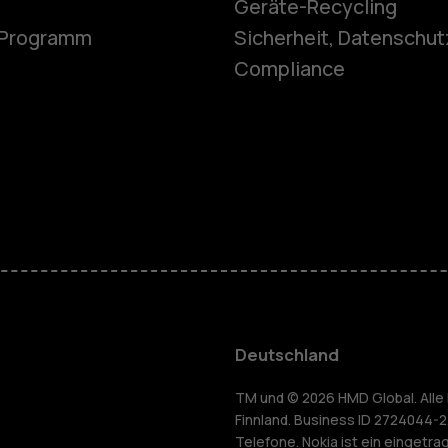
Geräte-Recycling
e-Programm
Sicherheit, Datenschut
Feature Ph
Compliance
Telefone fü
Zubehör
HMD Terra 
Für Unter
Deutschland
Tablets
yceln
TM und © 2026 HMD Global. Alle 
Finnland. Business ID 2724044-2
Telefone. Nokia ist ein eingetr