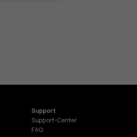
Support
Support-Center
es
FAQ