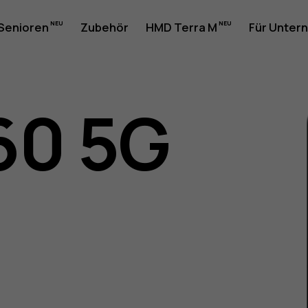
 Senioren
Zubehör
HMD Terra M
Für Unter
60 5G