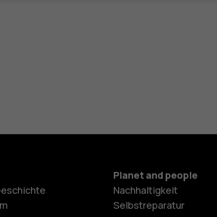
Planet and people
Geschichte
Nachhaltigkeit
Smartphon
om
Selbstreparatur