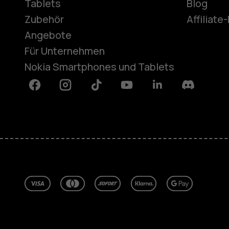
Tablets
Blog
Zubehör
Affiliat
Angebote
Für Unternehmen
Nokia Smartphones und Tablets
Facebook
Instagram
Tiktok
Youtube
Linkedin
Discord
Über
Blog
Reparieren, wiederverwenden, rec
Nachhaltigkeit