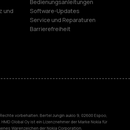
Bedienungsanleitungen
z und
Software-Updates
ones
Service und Reparaturen
Barrierefreiheit
r Senioren
M
nehmen
Rechte vorbehalten. Bertel Jungin aukio 9, 02600 Espoo,
. HMD Global Oy ist ein Lizenznehmer der Marke Nokia für
agenes Warenzeichen der Nokia Corporation.