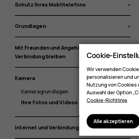
Schutz Ihres Mobiltelefons
Grundlagen
Mit Freunden und Angehörigen in
Cookie-Einstel
Verbindung bleiben
Wir verwenden Cookies
personalisieren und u
Kamera
Nutzung von Cookies u
Kameragrundlagen
Auswahl der Option „C
Cookie-Richtlinie
.
Ihre Fotos und Videos
Alle akzeptieren
Internet und Verbindungen