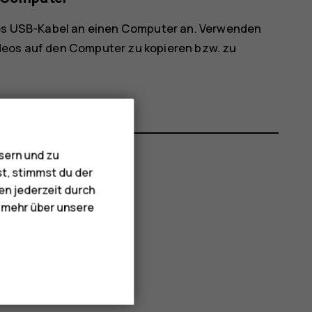
bles USB-Kabel an einen Computer an. Verwenden
deos auf den Computer zu kopieren bzw. zu
sern und zu
st, stimmst du der
en jederzeit durch
e mehr über unsere