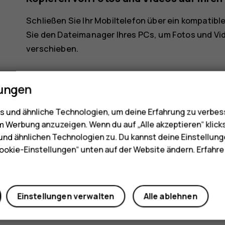
Schließen Sie Ihr Mobiltelefon über ein kompati
Sie den Dateimanager Ihres PCs, um Fotos und Vi
verschieben.
lungen
 und ähnliche Technologien, um deine Erfahrung zu verbes
m Werbung anzuzeigen. Wenn du auf „Alle akzeptieren“ klick
Did you find this helpful?
nd ähnlichen Technologien zu. Du kannst deine Einstellung
ookie-Einstellungen“ unten auf der Website ändern. Erfahr
Ja
Nein
Einstellungen verwalten
Alle ablehnen