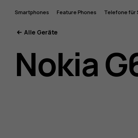
Nokia
Smartphones
Feature Phones
Telefone für
Mein Konto
Alle Geräte
G60
Nokia G
5G
–