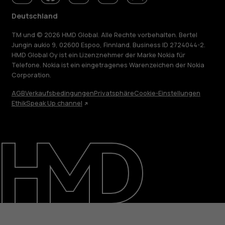
Deutschland
TM und © 2026 HMD Global. Alle Rechte vorbehalten. Bertel
Jungin aukio 9, 02600 Espoo, Finnland. Business ID 2724044-2.
HMD Global Oy ist ein Lizenznehmer der Marke Nokia für
Telefone. Nokia ist ein eingetragenes Warenzeichen der Nokia
Corporation.
AGB
Verkaufsbedingungen
Privatsphäre
Cookie-Einstellungen
Über
Ethik
Speak Up channel
Blog
Reparieren, wiederverwenden, recyceln
Nachhaltigkeit
Support
Deutschland