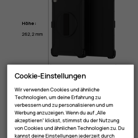
Höhe:
262,2 mm
Smartphones
Feature Phones
Cookie-Einstellungen
Breite:
Telefone für Senioren
189,4 mm
Wir verwenden Cookies und ähnliche
Zubehör
Technologien, um deine Erfahrung zu
HMD Terra M
verbessern und zu personalisieren und um
Werbung anzuzeigen. Wenn du auf „Alle
Für Unternehmen
akzeptieren“ klickst, stimmst du der Nutzung
von Cookies und ähnlichen Technologien zu. Du
Tablets
Konnektivität
kannst deine Einstellungen jederzeit durch