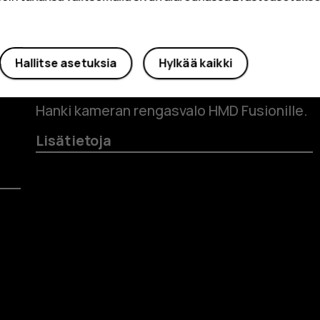
Syaani
Pin
Hallitse asetuksia
Hylkää kaikki
Pink
Ind
Sininen
Fusion Flashy Outfit
Bl
Hanki kameran rengasvalo HMD Fusionille.
Lisätietoja