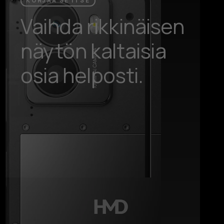
KORJAA SE ITSE
Vaihda rikkinäisen
näytön kaltaisia
osia helposti.