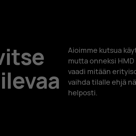
vitse
Aioimme kutsua käyt
mutta onneksi HMD 
ilevaa
vaadi mitään erityis
vaihda tilalle ehjä n
helposti.