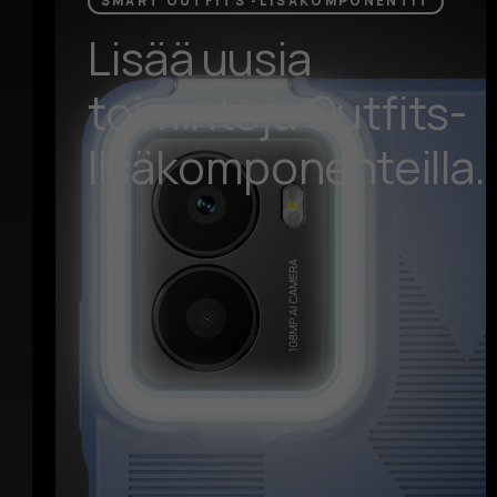
SMART OUTFITS -LISÄKOMPONENTIT
Lisää uusia
toimintoja Outfits-
lisäkomponenteilla.