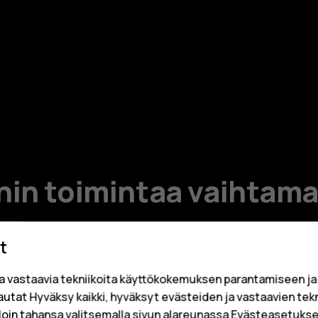
n toimintaa vaihtamal
t
a vastaavia tekniikoita käyttökokemuksen parantamiseen j
sautat Hyväksy kaikki, hyväksyt evästeiden ja vastaavien tek
loin tahansa valitsemalla sivun alareunassa Evästeasetukset