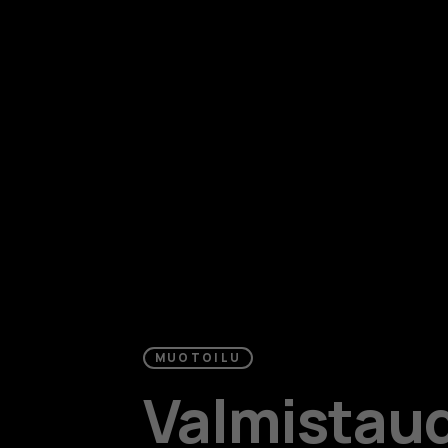
MUOTOILU
Valmistau