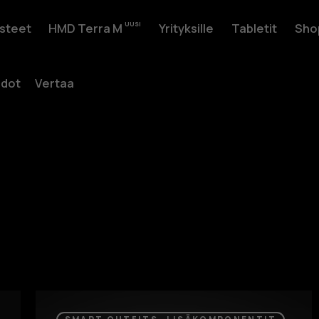
usteet
HMD Terra M
Yrityksille
Tabletit
Sho
edot
Vertaa
.