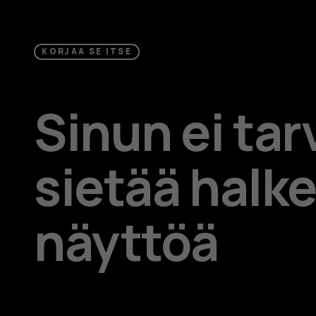
KORJAA SE ITSE
Sinun ei tar
sietää halke
näyttöä