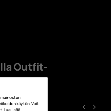
la Outfit-
a mainosten
niikoiden käytön. Voit
. Lue lisää