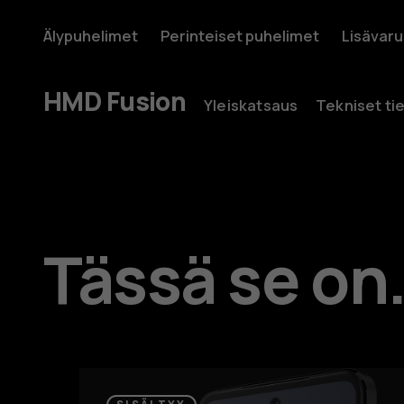
HMD
Älypuhelimet
Perinteiset puhelimet
Lisävar
Oma tili
Fusion
HMD Fusion
Yleiskatsaus
Tekniset ti
Tässä se on