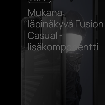
SISÄLTYY
Mukana
läpinäkyvä Fusion
Casual -
lisäkomponentti