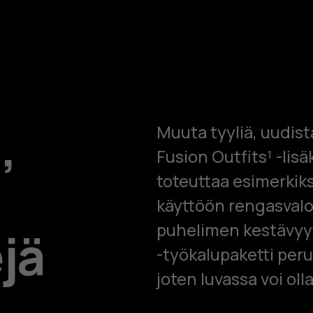
,
Muuta tyyliä, uudist
Fusion Outfits¹ -lis
toteuttaa esimerkik
käyttöön rengasvalo
puhelimen kestävyyt
jä
-työkalupaketti per
joten luvassa voi ol