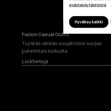
evästekäytännöstä
.
Hyväksy kaikki
Fusion Casual Outfit
Tyylikäs värikäs suojakotelo suojaa
puhelintasi kolhuilta.
Lisätietoja