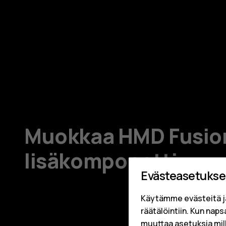
Muokkaa HMD Fusioni
lisäkomponetti
Evästeasetukse
Käytämme evästeitä j
räätälöintiin. Kun nap
muuttaa asetuksia mil