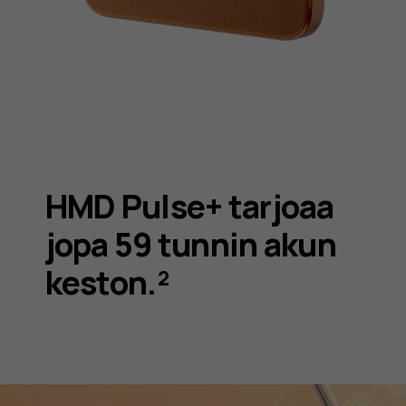
HMD Pulse+ tarjoaa
jopa 59 tunnin akun
keston.²