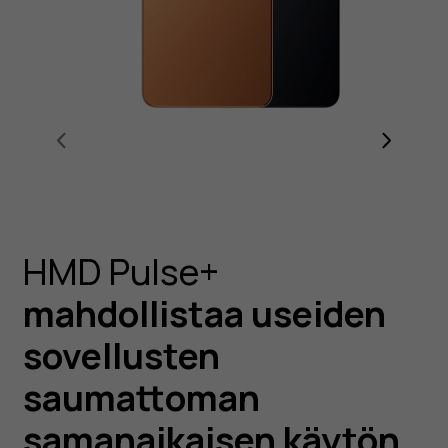
HMD Pulse+
mahdollistaa useiden
sovellusten
saumattoman
samanaikaisen käytön