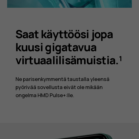
Saat käyttöösi jopa
kuusi gigatavua
virtuaalilisämuistia.¹
Ne parisenkymmentä taustalla yleensä
pyörivää sovellusta eivät ole mikään
ongelma HMD Pulse+:lle.