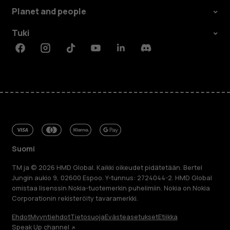
Planet and people
Tuki
Facebook
Instagram
Tiktok
Youtube
Linkedin
Discord
Suomi
TM ja © 2026 HMD Global. Kaikki oikeudet pidätetään. Bertel
Jungin aukio 9, 02600 Espoo. Y-tunnus: 2724044-2. HMD Global
omistaa lisenssin Nokia-tuotemerkin puhelimiin. Nokia on Nokia
Corporationin rekisteröity tavaramerkki.
Ehdot
Myyntiehdot
Tietosuoja
Evästeasetukset
Etiikka
Speak Up channel