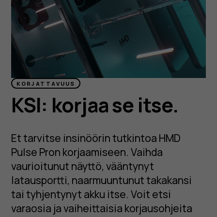
KORJATTAVUUS
KSI: korjaa se itse.
Et tarvitse insinöörin tutkintoa HMD
Pulse Pron korjaamiseen. Vaihda
vaurioitunut näyttö, vääntynyt
latausportti, naarmuuntunut takakansi
tai tyhjentynyt akku itse. Voit etsi
varaosia ja vaiheittaisia korjausohjeita