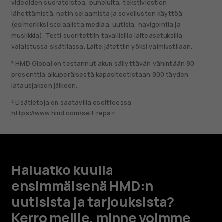
videoiden suoratoistoa, puheluita, tekstiviestien
lähettämistä, netin selaamista ja sovellusten käyttöä
(esimerkiksi sosiaalista mediaa, uutisia, navigointia ja
musiikkia). Testi suoritettiin tavallisilla laiteasetuksilla
valaistussa sisätilassa. Laite jätettiin yöksi valmiustilaan.
³ HMD Global on testannut akun säilyttävän vähintään 80
prosenttia alkuperäisestä kapasiteetistaan 800 täyden
latausjakson jälkeen.
⁴ Lisätietoja on saatavilla osoitteessa
https://www.hmd.com/self-repair
.
Haluatko kuulla
ensimmäisenä HMD:n
uutisista ja tarjouksista?
Kerro meille, minne voimme