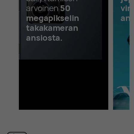
arvoinen
50
vir
megapikselin
ans
takakameran
ansiosta.