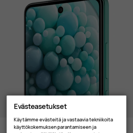
Älypuhelimet
Evästeasetukset
Perinteiset puhelimet
Käytämme evästeitä ja vastaavia tekniikoita
Lisävarusteet
käyttökokemuksen parantamiseen ja