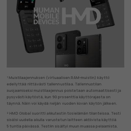
¹ Muistilaajennuksen (virtuaalisen RAM-muistin) käyttö
edellyttää riittävästi tallennustilaa. Tallennustilan
suojaamiseksi muistilaajennus poistetaan automaattisesti ja
pysyvästi käytöstä, kun 90 prosenttia käyttörajasta on
täynnä. Näin voi käydä neljän vuoden kovan käytön jälkeen.
² HMD Global suoritti akkutestin tosielämän tilanteissa. Testi
sisälsi uudella akulla varustetun laitteen aktiivista käyttöä
5 tuntia päivässä. Testiin sisältyi muun muassa pelaamista,