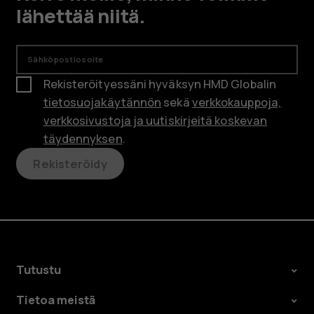
lähettää niitä.
Sähköpostiosoite
Rekisteröityessäni hyväksyn HMD Globalin
tietosuojakäytännön
sekä
verkkokauppoja,
verkkosivustoja ja uutiskirjeitä koskevan
täydennyksen
.
Rekisteröidy
Tutustu
Tietoa meistä