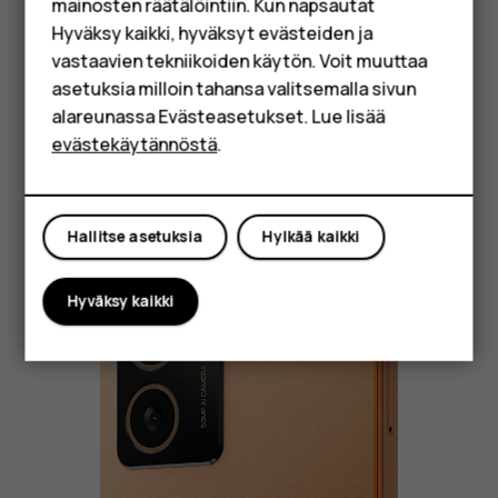
HMD Terra M
mainosten räätälöintiin. Kun napsautat
Hyväksy kaikki, hyväksyt evästeiden ja
Yrityksille
vastaavien tekniikoiden käytön. Voit muuttaa
AKKU
asetuksia milloin tahansa valitsemalla sivun
Tabletit
Älä enää panikoi
alareunassa Evästeasetukset. Lue lisää
Shop
virran kesken
evästekäytännöstä
.
loppumista.
Oma tili
Hallitse asetuksia
Hylkää kaikki
Hyväksy kaikki