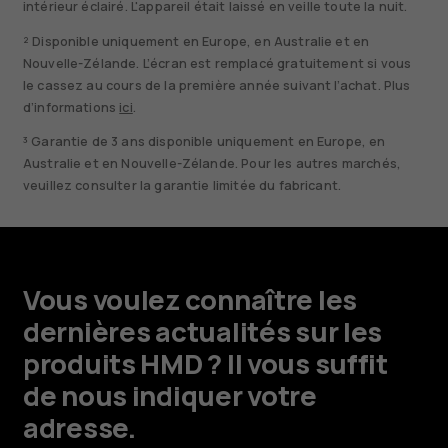
intérieur éclairé. L'appareil était laissé en veille toute la nuit.
² Disponible uniquement en Europe, en Australie et en
Nouvelle-Zélande. L’écran est remplacé gratuitement si vous
le cassez au cours de la première année suivant l’achat. Plus
d’informations
ici
.
³ Garantie de 3 ans disponible uniquement en Europe, en
Australie et en Nouvelle-Zélande. Pour les autres marchés,
veuillez consulter la garantie limitée du fabricant.
Vous voulez connaître les
dernières actualités sur les
produits HMD ? Il vous suffit
de nous indiquer votre
adresse.