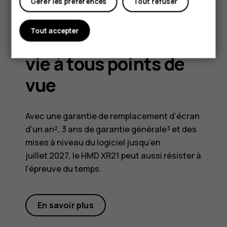
Gérer les préférences
Tout refuser
GARANTIE
Tout accepter
Une longue durée de
vie à tous points de
vue
Avec une garantie de remplacement d’écran
d’un an², 3 ans de garantie générale³ et des
mises à niveau du logiciel jusqu’en
juillet 2027, le HMD XR21 peut aussi résister à
l’épreuve du temps.
En savoir plus