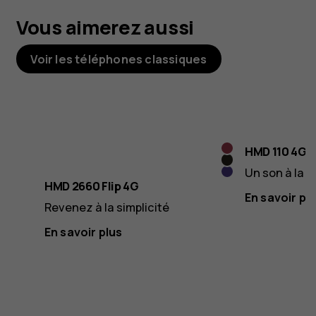
Vous aimerez aussi
Voir les téléphones classiques
Raspberry
HMD 110 4G
Cosy
Red
Un son à la 
Violet
Black
HMD 2660 Flip 4G
En savoir pl
Revenez à la simplicité
En savoir plus