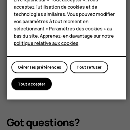
Tablettes
semaines entières d'autonomie en veille
acceptez l’utilisation de cookies et de
avec une seule charge.
technologies similaires. Vous pouvez modifier
Boutique
vos paramètres à tout moment en
sélectionnant « Paramètres des cookies » au
Mon compte
bas du site. Apprenez-en davantage sur notre
Une conception durable
politique relative aux cookies
.
Soumis à des tests de durabilité rigoureux
pour s’assurer qu’il résiste aux aléas de la
vie.
Gérer les préférences
Tout refuser
Tout accepter
Got questions?