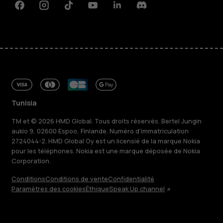
Facebook
Instagram
Tiktok
Youtube
Linkedin
Discord
Tunisia
TM et © 2026 HMD Global. Tous droits réservés. Bertel Jungin
aukio 9, 02600 Espoo, Finlande. Numéro d'immatriculation
2724044-2. HMD Global Oy est un licensié de la marque Nokia
pour les téléphones. Nokia est une marque déposée de Nokia
Corporation.
Conditions
Conditions de vente
Confidentialité
À propos
Paramètres des cookies
Éthique
Speak Up channel
Blog
Réparer, réutiliser, recycler