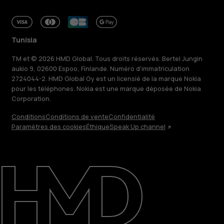
Tunisia
TM et © 2026 HMD Global. Tous droits réservés. Bertel Jungin
aukio 9, 02600 Espoo, Finlande. Numéro d'immatriculation
2724044-2. HMD Global Oy est un licensié de la marque Nokia
pour les téléphones. Nokia est une marque déposée de Nokia
Corporation.
Conditions
Conditions de vente
Confidentialité
À propos
Paramètres des cookies
Éthique
Speak Up channel
Blog
Réparer, réutiliser, recycler
Responsable
Assistance
Tunisia