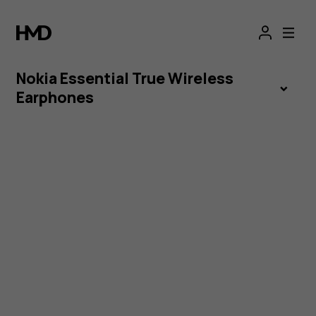
Nokia
Essential
Nokia Essential True Wireless
True
Earphones
Wireless
Earphones