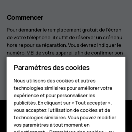
Commencer
Pour demander le remplacement gratuit de l'écran
de votre téléphone, il suffit de réserver un créneau
horaire pour sa réparation. Vous devrez indiquer le
numéro IMEI de votre appareil afin de confirmer son
éligibilité.
Paramètres des cookies
Smartphones
Programmer la réparation
Nous utilisons des cookies et autres
Téléphones classiques
technologies similaires pour améliorer votre
HMD Terra M
expérience et pour personnaliser les
publicités. En cliquant sur « Tout accepter »,
Pour les entreprises
vous acceptez l’utilisation de cookies et de
technologies similaires. Vous pouvez modifier
Tablettes
vos paramètres à tout moment en