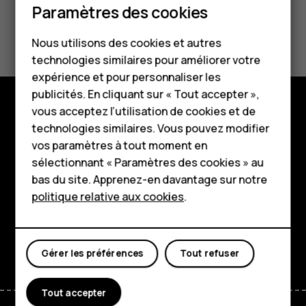
Paramètres des cookies
Smartphones
Avez-vous trouvé cela utile?
Nous utilisons des cookies et autres
Téléphones classiques
technologies similaires pour améliorer votre
Oui
Non
HMD Terra M
expérience et pour personnaliser les
publicités. En cliquant sur « Tout accepter »,
Pour les entreprises
vous acceptez l’utilisation de cookies et de
Boutique
technologies similaires. Vous pouvez modifier
Tablettes
vos paramètres à tout moment en
À propos
Boutique
sélectionnant « Paramètres des cookies » au
bas du site. Apprenez-en davantage sur notre
Planet and people
politique relative aux cookies
.
Mon compte
Assistance
Facebook
Instagram
Tiktok
Youtube
Linkedin
Discord
Gérer les préférences
Tout refuser
Tout accepter