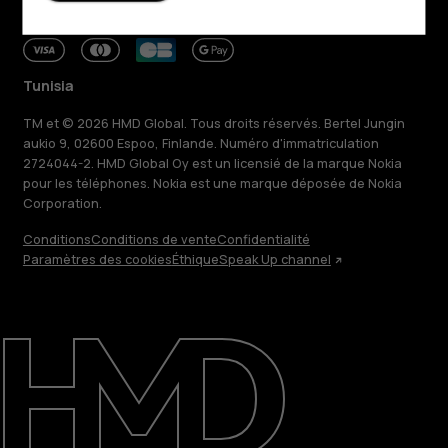
Tunisia
TM et © 2026 HMD Global. Tous droits réservés. Bertel Jungin
aukio 9, 02600 Espoo, Finlande. Numéro d'immatriculation
2724044-2. HMD Global Oy est un licensié de la marque Nokia
pour les téléphones. Nokia est une marque déposée de Nokia
Corporation.
Conditions
Conditions de vente
Confidentialité
Paramètres des cookies
Éthique
Speak Up channel
À propos
Blog
Réparer, réutiliser, recycler
Responsable
Assistance
Tunisia