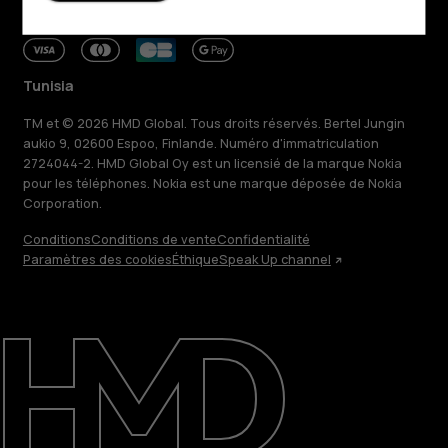
Tunisia
TM et © 2026 HMD Global. Tous droits réservés. Bertel Jungin
aukio 9, 02600 Espoo, Finlande. Numéro d'immatriculation
2724044-2. HMD Global Oy est un licensié de la marque Nokia
pour les téléphones. Nokia est une marque déposée de Nokia
Corporation.
Conditions
Conditions de vente
Confidentialité
Paramètres des cookies
Éthique
Speak Up channel
À propos
Blog
Réparer, réutiliser, recycler
Responsable
Assistance
Tunisia