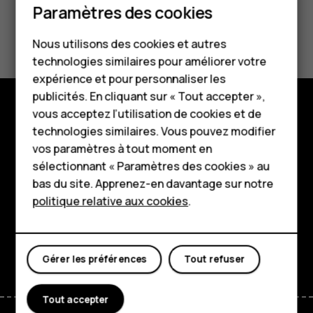
Paramètres des cookies
Smartphones
Avez-vous trouvé cela utile?
Nous utilisons des cookies et autres
Téléphones classiques
technologies similaires pour améliorer votre
Oui
Non
HMD Terra M
expérience et pour personnaliser les
publicités. En cliquant sur « Tout accepter »,
Pour les entreprises
vous acceptez l’utilisation de cookies et de
Boutique
technologies similaires. Vous pouvez modifier
Tablettes
vos paramètres à tout moment en
À propos
Boutique
sélectionnant « Paramètres des cookies » au
bas du site. Apprenez-en davantage sur notre
Planet and people
politique relative aux cookies
.
Mon compte
Assistance
Facebook
Instagram
Tiktok
Youtube
Linkedin
Discord
Gérer les préférences
Tout refuser
Tout accepter