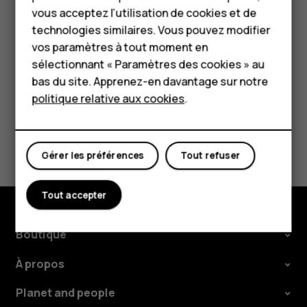
Pour les entreprises
Pour saisir un numéro, appuyez sur une touche
vous acceptez l’utilisation de cookies et de
numérique et utilisez la touche de défilement pour
technologies similaires. Vous pouvez modifier
Tablettes
sélectionner le numéro.
vos paramètres à tout moment en
Boutique
sélectionnant « Paramètres des cookies » au
bas du site. Apprenez-en davantage sur notre
politique relative aux cookies
.
Mon compte
Avez-vous trouvé cela utile?
Gérer les préférences
Tout refuser
Oui
Non
Tout accepter
Boutique
À propos
Planet and people