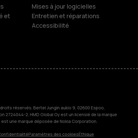
ls
Mises à jour logicielles
é et
Entretien et réparations
Accessibilité
es
 classiques
M
treprises
roits réservés. Bertel Jungin aukio 9, 02600 Espoo,
ion 2724044-2. HMD Global Oy est un licensié de la marque
a est une marque déposée de Nokia Corporation.
onfidentialité
Paramètres des cookies
Éthique