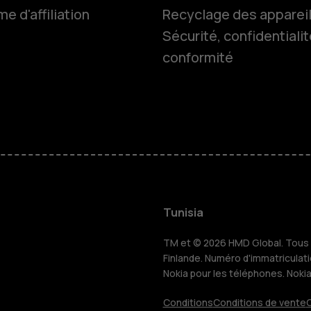
 d'affiliation
Recyclage des apparei
Sécurité, confidentialit
conformité
Smartphon
Téléphones
HMD Terra 
Pour les en
Tunisia
TM et © 2026 HMD Global. Tous d
Tablettes
Finlande. Numéro d'immatriculat
Nokia pour les téléphones. Noki
Conditions
Conditions de vente
C