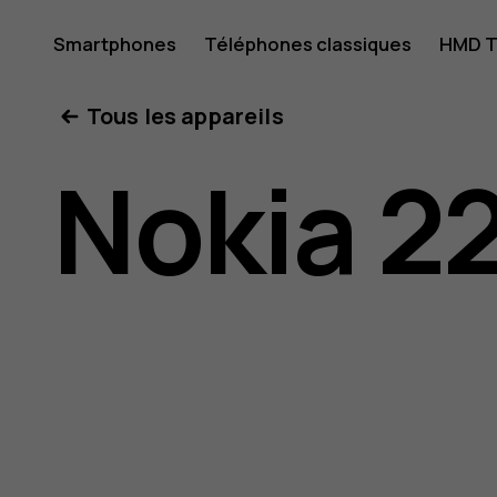
Guide
Smartphones
Téléphones classiques
HMD T
Mon compte
Tous les appareils
d'utilisat
Nokia 2
Nokia
225