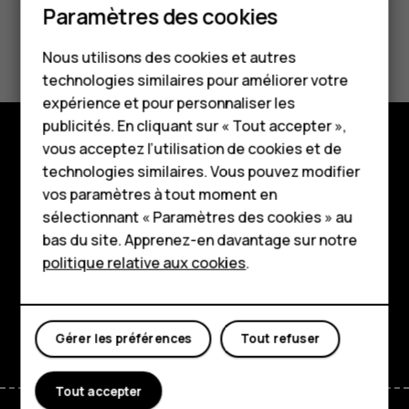
Paramètres des cookies
Smartphones
Avez-vous trouvé cela utile?
Nous utilisons des cookies et autres
Téléphones classiques
technologies similaires pour améliorer votre
Oui
Non
HMD Terra M
expérience et pour personnaliser les
publicités. En cliquant sur « Tout accepter »,
Pour les entreprises
vous acceptez l’utilisation de cookies et de
Boutique
technologies similaires. Vous pouvez modifier
Tablettes
vos paramètres à tout moment en
À propos
Boutique
sélectionnant « Paramètres des cookies » au
bas du site. Apprenez-en davantage sur notre
Planet and people
politique relative aux cookies
.
Mon compte
Assistance
Facebook
Instagram
Tiktok
Youtube
Linkedin
Discord
Gérer les préférences
Tout refuser
Tout accepter