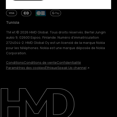
Tunisia
TM et © 2026 HMD Global. Tous droits réservés. Bertel Jungin
aukio 9, 02600 Espoo, Finlande. Numéro d'immatriculation
2724044-2. HMD Global Oy est un licensié de la marque Nokia
pour les téléphones. Nokia est une marque déposée de Nokia
Corporation.
Conditions
Conditions de vente
Confidentialité
Paramètres des cookies
Éthique
Speak Up channel
À propos
Blog
Réparer, réutiliser, recycler
Responsable
Assistance
Tunisia