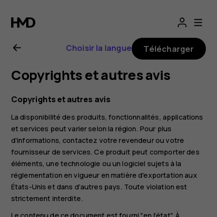
Guide
de
Choisir la langue
Télécharger
l'utilisateur
Copyrights et autres avis
Nokia
Copyrights et autres avis
4.2
La disponibilité des produits, fonctionnalités, applications
et services peut varier selon la région. Pour plus
d'informations, contactez votre revendeur ou votre
fournisseur de services. Ce produit peut comporter des
éléments, une technologie ou un logiciel sujets à la
réglementation en vigueur en matière d'exportation aux
États-Unis et dans d'autres pays. Toute violation est
strictement interdite.
Le contenu de ce document est fourni "en l’état". À