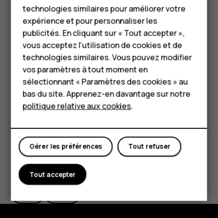
Téléphones classiques
incompatibles risquent d'endommager l'appareil et la
technologies similaires pour améliorer votre
carte, ainsi que de corrompre les données stockées sur
HMD Terra M
expérience et pour personnaliser les
celle-ci.
publicités. En cliquant sur « Tout accepter »,
Pour les entreprises
vous acceptez l’utilisation de cookies et de
Important
: Ne retirez jamais la carte mémoire
technologies similaires. Vous pouvez modifier
Tablettes
lorsqu'une application est en train de l'utiliser. Cette
vos paramètres à tout moment en
manipulation risque d'endommager l'appareil et la
Boutique
sélectionnant « Paramètres des cookies » au
carte mémoire, ainsi que de corrompre les données
bas du site. Apprenez-en davantage sur notre
stockées sur celle-ci.
politique relative aux cookies
.
Mon compte
Gérer les préférences
Tout refuser
Avez-vous trouvé cela utile?
Tout accepter
Oui
Non