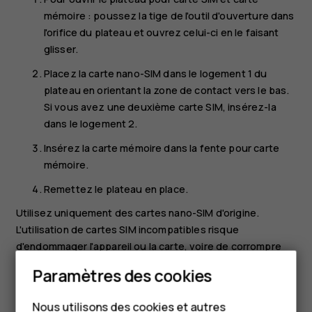
mémoire : poussez la tige de l'outil d'ouverture dans
l'orifice du plateau et ouvrez celui-ci en le faisant
glisser.
Placez la carte nano-SIM dans le logement 1 du
plateau en orientant la zone de contact vers le bas.
Si vous avez une deuxième carte SIM, insérez-la
dans le logement 2.
Insérez la carte mémoire dans la fente pour carte
mémoire.
Remettez le plateau en place.
Utilisez uniquement des cartes nano-SIM d'origine.
L'utilisation de cartes SIM incompatibles risque
d'endommager l'appareil ou la carte, voire de corrompre
les données stockées sur celle-ci.
Paramètres des cookies
Smartphones
Utilisez uniquement des cartes mémoire compatibles
agréées pour une utilisation avec cet appareil. Des cartes
Nous utilisons des cookies et autres