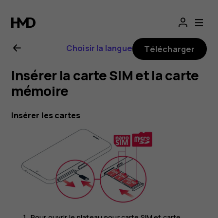
Guide
de
Choisir la langue
Télécharger
l'utilisateur
Insérer la carte SIM et la carte
Nokia
mémoire
4.2
Insérer les cartes
Pour ouvrir le plateau pour carte SIM et carte