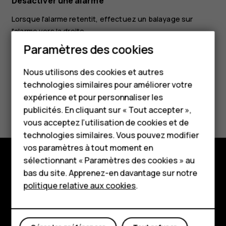
Désactiver une alarme
Lorsque l'alarme retentit, effectuez un balayage sur
l'alarme vers la droite.
Paramètres des cookies
Smartphones
Nous utilisons des cookies et autres
Téléphones classiques
technologies similaires pour améliorer votre
HMD Terra M
expérience et pour personnaliser les
Avez-vous trouvé cela utile?
publicités. En cliquant sur « Tout accepter »,
Pour les entreprises
vous acceptez l’utilisation de cookies et de
Oui
Non
technologies similaires. Vous pouvez modifier
Tablettes
vos paramètres à tout moment en
Boutique
sélectionnant « Paramètres des cookies » au
bas du site. Apprenez-en davantage sur notre
Boutique
politique relative aux cookies
.
Mon compte
À propos
Planet and people