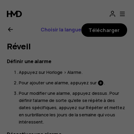
Guide
de
Choisir la langue
Télécharger
l'utilisateur
Réveil
Nokia
Définir une alarme
5.3
Appuyez sur
Horloge
>
Alarme
.
Pour ajouter une alarme, appuyez sur
.
add_circle
Pour modifier une alarme, appuyez dessus. Pour
définir l'alarme de sorte qu'elle se répète à des
dates spécifiques, appuyez sur
Répéter
et mettez
en surbrillance les jours de la semaine qui vous
intéressent.