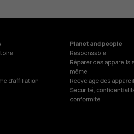
s
Planet and people
toire
Responsable
Réparer des appareils s
même
 d'affiliation
Recyclage des apparei
Sécurité, confidentialit
conformité
Smartphon
Téléphones