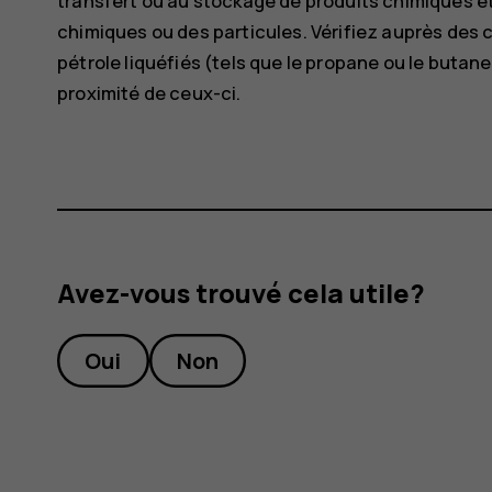
transfert ou au stockage de produits chimiques e
chimiques ou des particules. Vérifiez auprès des 
pétrole liquéfiés (tels que le propane ou le butane)
proximité de ceux-ci.
Avez-vous trouvé cela utile?
Oui
Non