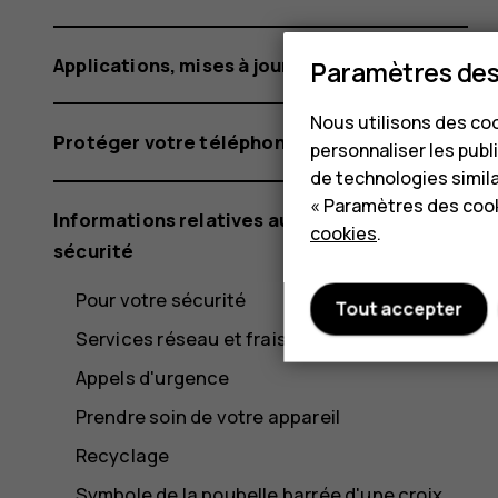
Applications, mises à jour et sauvegardes
Paramètres des
Nous utilisons des coo
Protéger votre téléphone
personnaliser les publi
de technologies simil
« Paramètres des cook
Informations relatives au produit et à la
cookies
.
sécurité
Pour votre sécurité
Tout accepter
Services réseau et frais
Appels d'urgence
Prendre soin de votre appareil
Recyclage
Symbole de la poubelle barrée d'une croix