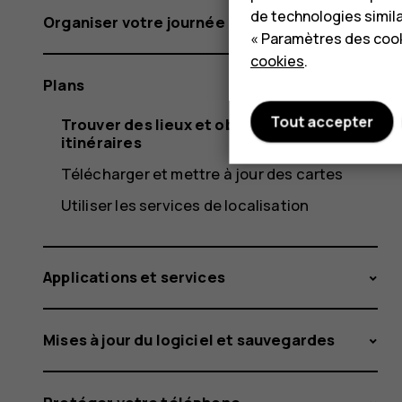
de technologies simil
Organiser votre journée
« Paramètres des cook
cookies
.
Plans
Tout accepter
Trouver des lieux et obtenir des
itinéraires
Télécharger et mettre à jour des cartes
Utiliser les services de localisation
Applications et services
Mises à jour du logiciel et sauvegardes