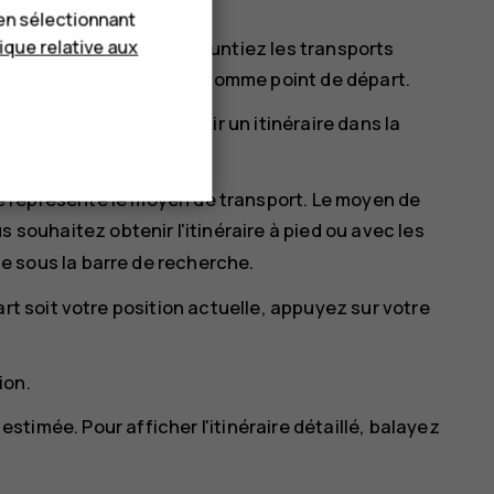
en sélectionnant
tique relative aux
voiture ou que vous empruntiez les transports
'importe quel autre lieu comme point de départ.
quel vous souhaitez obtenir un itinéraire dans la
cle représente le moyen de transport. Le moyen de
us souhaitez obtenir l'itinéraire à pied ou avec les
 sous la barre de recherche.
rt soit votre position actuelle, appuyez sur
votre
.
ion.
 estimée. Pour afficher l'itinéraire détaillé, balayez