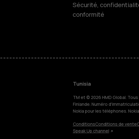
Sécurité, confidentialit
conformité
Smartphon
Téléphones
HMD Terra 
Pour les en
Tunisia
TM et © 2026 HMD Global. Tous d
Tablettes
Finlande. Numéro d'immatriculat
Nokia pour les téléphones. Noki
Conditions
Conditions de vente
C
Boutique
Speak Up channel