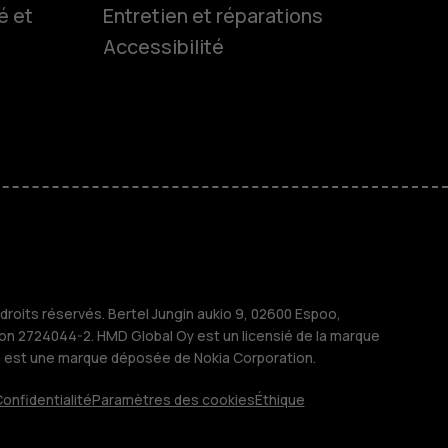
é et
Entretien et réparations
Accessibilité
es
 classiques
M
treprises
roits réservés. Bertel Jungin aukio 9, 02600 Espoo,
ion 2724044-2. HMD Global Oy est un licensié de la marque
a est une marque déposée de Nokia Corporation.
onfidentialité
Paramètres des cookies
Éthique