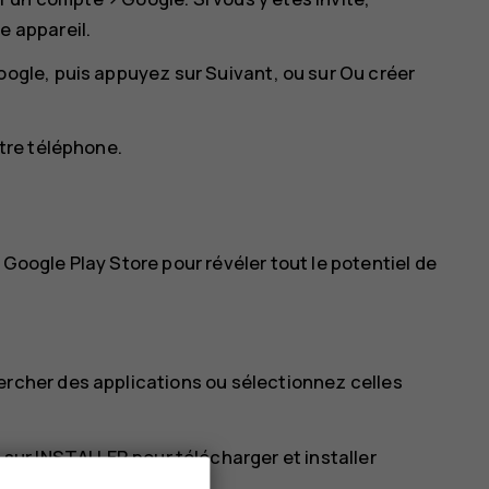
e appareil.
Google, puis appuyez sur
Suivant
, ou sur
Ou créer
otre téléphone.
 Google Play Store pour révéler tout le potentiel de
ercher des applications ou sélectionnez celles
z sur
INSTALLER
pour télécharger et installer