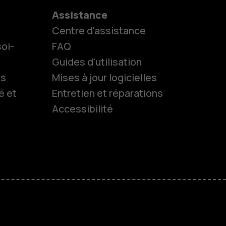
Assistance
Centre d'assistance
oi-
FAQ
Guides d'utilisation
ls
Mises à jour logicielles
é et
Entretien et réparations
Accessibilité
es
 classiques
M