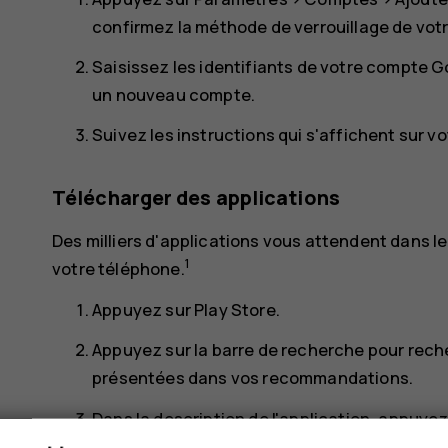
confirmez la méthode de verrouillage de votr
Saisissez les identifiants de votre compte 
un nouveau compte
.
Suivez les instructions qui s'affichent sur v
Télécharger des applications
Des milliers d'applications vous attendent dans le
1
votre téléphone.
Appuyez sur
Play Store
.
Appuyez sur la barre de recherche pour rech
présentées dans vos recommandations.
Dans la description de l'application, appuye
l'application.