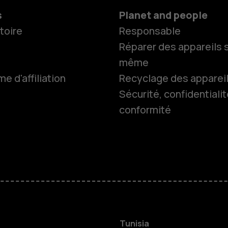
s
Planet and people
toire
Responsable
Réparer des appareils s
même
 d'affiliation
Recyclage des apparei
Sécurité, confidentialit
conformité
Smartphon
Téléphones
HMD Terra 
Tunisia