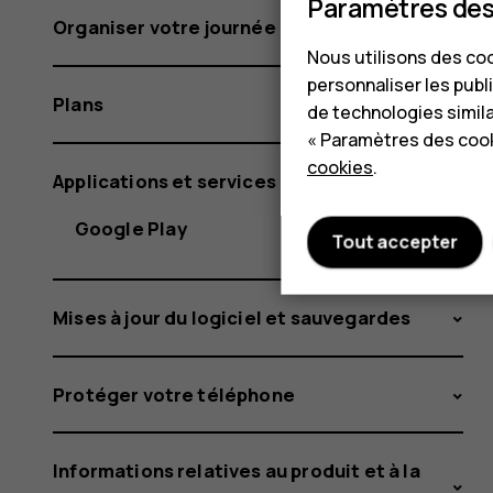
Paramètres des
Organiser votre journée
Nous utilisons des coo
personnaliser les publi
Plans
de technologies simil
« Paramètres des cook
cookies
.
Applications et services
Google Play
Tout accepter
Mises à jour du logiciel et sauvegardes
Protéger votre téléphone
Informations relatives au produit et à la