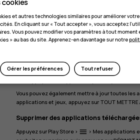
 cookies
Pour afficher vos applications, allez sur l'écran 
kies et autres technologies similaires pour améliorer votr
votre écran.
cités. En cliquant sur « Tout accepter », vous acceptez l’uti
aires. Vous pouvez modifier vos paramètres à tout moment 
Mettre à jour des applications
ies » au bas du site. Apprenez-en davantage sur notre
poli
Mettez à jour vos applications
Play Store
pour pro
appliquer les correctifs de bogue.
menu
Appuyez sur
Play store
>
>
Mes applicati
Gérer les préférences
Tout refuser
Appuyez sur l'application pour laquelle une m
Vous pouvez également mettre à jour toutes les 
applications et jeux
, appuyez sur
TOUT METTRE 
Supprimer des applications téléchargée
menu
Appuyez sur
Play Store
>
>
Mes applications e