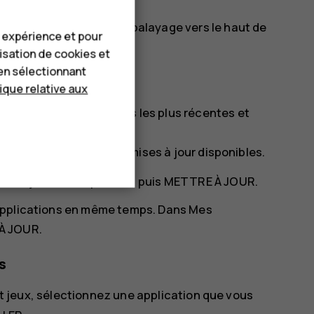
d'accueil et effectuez un balayage vers le haut de
e expérience et pour
lisation de cookies et
en sélectionnant
tique relative aux
fiter des fonctionnalités les plus récentes et
ons et jeux
pour voir les mises à jour disponibles.
ise à jour est disponible, puis
METTRE À JOUR
.
applications en même temps. Dans
Mes
À JOUR
.
s
t jeux
, sélectionnez une application que vous