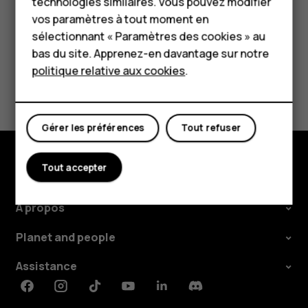
technologies similaires. Vous pouvez modifier
Pour les entreprises
vos paramètres à tout moment en
Tablettes
sélectionnant « Paramètres des cookies » au
bas du site. Apprenez-en davantage sur notre
Boutique
politique relative aux cookies
.
Avez-vous trouvé cela utile?
Mon compte
Oui
Non
Gérer les préférences
Tout refuser
Tout accepter
Boutique
À propos
Planet and people
Assistance
Facebook
Instagram
Tiktok
Youtube
Linkedin
Discord