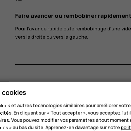
Faire avancer ou rembobiner rapidement
Pour l’avance rapide ou le rembobinage d'une vidéo,
vers la droite ou vers la gauche.
Avez-vous trouvé cela utile?
 cookies
Oui
Non
kies et autres technologies similaires pour améliorer votr
cités. En cliquant sur « Tout accepter », vous acceptez l’uti
aires. Vous pouvez modifier vos paramètres à tout moment 
ies » au bas du site. Apprenez-en davantage sur notre
poli