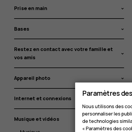
Prise en main
Bases
Restez en contact avec votre famille et
vos amis
Appareil photo
Paramètres des
Internet et connexions
Nous utilisons des coo
personnaliser les publi
Musique et vidéos
de technologies simil
« Paramètres des cook
Musique