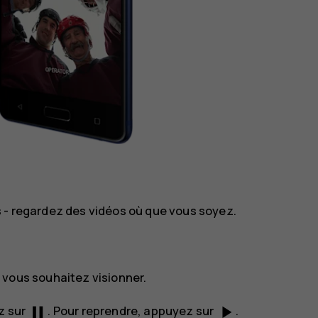
s - regardez des vidéos où que vous soyez.
 vous souhaitez visionner.
pause
play_arrow
z sur
. Pour reprendre, appuyez sur
.