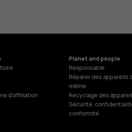
s
Planet and people
toire
Responsable
Réparer des appareils s
même
 d'affiliation
Recyclage des apparei
Sécurité, confidentialit
conformité
Smartphon