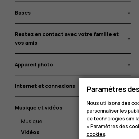
Bases
Restez en contact avec votre famille et
vos amis
Appareil photo
Internet et connexions
Paramètres des
Nous utilisons des coo
Musique et vidéos
personnaliser les publi
de technologies simil
Musique
« Paramètres des cook
Vidéos
cookies
.