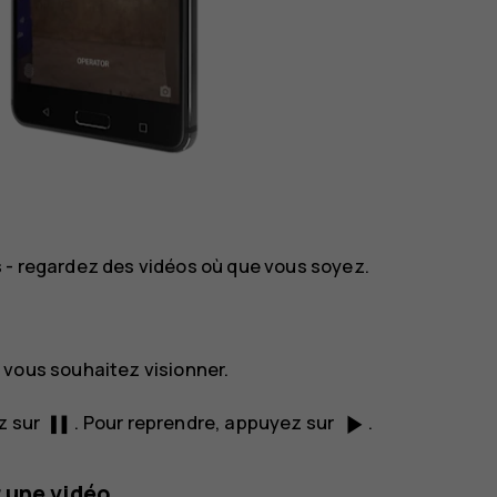
s - regardez des vidéos où que vous soyez.
 vous souhaitez visionner.
pause
play_arrow
z sur
. Pour reprendre, appuyez sur
.
 une vidéo.