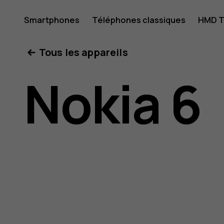
Guide
Smartphones
Téléphones classiques
HMD T
Mon compte
Tous les appareils
de
Nokia 6
l'utilisat
Nokia