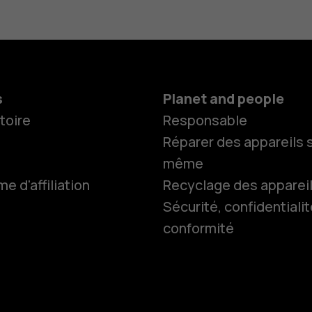
s
Planet and people
toire
Responsable
Réparer des appareils s
même
 d'affiliation
Recyclage des apparei
Sécurité, confidentialit
conformité
Smartphon
Téléphones