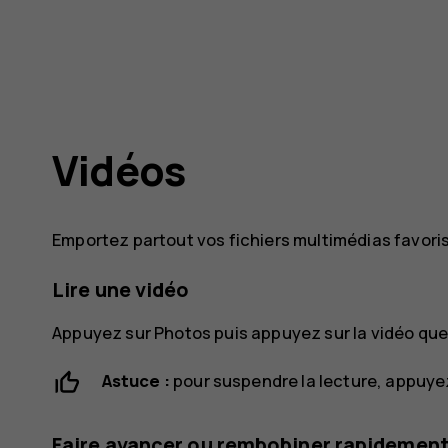
Vidéos
Emportez partout vos fichiers multimédias favori
Lire une vidéo
Appuyez sur
Photos
puis appuyez sur la vidéo que
Astuce :
pour suspendre la lecture, appuye
Faire avancer ou rembobiner rapidement