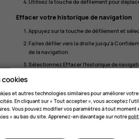
Utilisez la touche de défilement pour déplace
Effacer votre historique de navigation
Appuyez sur la touche de défilement et sél
Faites défiler vers la droite jusqu'à
Confident
de la navigation
.
Sélectionnez
Effacer l'historique de navigat
 cookies
kies et autres technologies similaires pour améliorer votr
cités. En cliquant sur « Tout accepter », vous acceptez l’uti
aires. Vous pouvez modifier vos paramètres à tout moment 
Avez-vous trouvé cela utile?
ies » au bas du site. Apprenez-en davantage sur notre
poli
Oui
Non