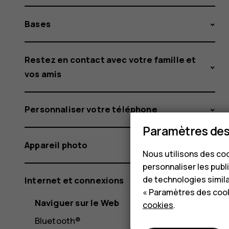
Bases
Restez en contact avec votre famille et
vos amis
Personnaliser votre téléphone
Paramètres des
Appareil photo
Nous utilisons des coo
personnaliser les publi
de technologies simil
Internet et connexions
« Paramètres des cook
Naviguer sur le Web
cookies
.
Bluetooth®