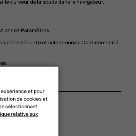
r le curseur de la souris dans le navigateur.
ectionnez
Paramètres
.
ialité et sécurité
et sélectionnez
Confidentialité
ion
.
e expérience et pour
lisation de cookies et
en sélectionnant
tique relative aux