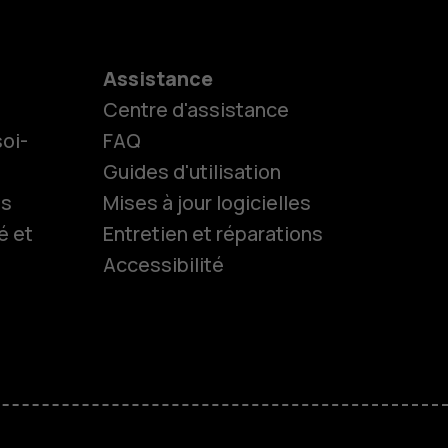
Assistance
Centre d'assistance
oi-
FAQ
Guides d'utilisation
ls
Mises à jour logicielles
é et
Entretien et réparations
Accessibilité
es
 classiques
M