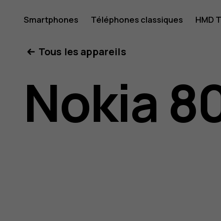
Guide
Smartphones
Téléphones classiques
HMD T
Mon compte
Tous les appareils
d'utilisat
Nokia 8
Nokia
8000