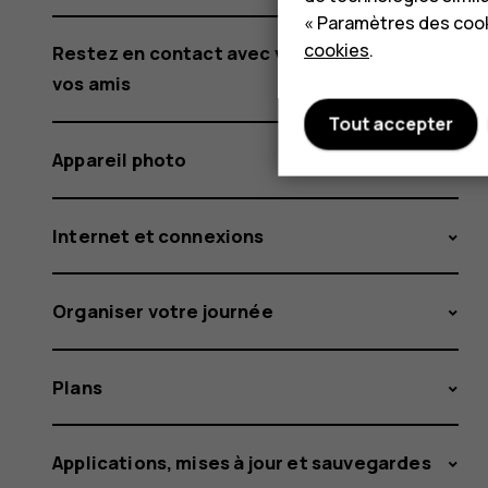
« Paramètres des cook
cookies
.
Restez en contact avec votre famille et
vos amis
Tout accepter
Appareil photo
Internet et connexions
Organiser votre journée
Plans
Applications, mises à jour et sauvegardes