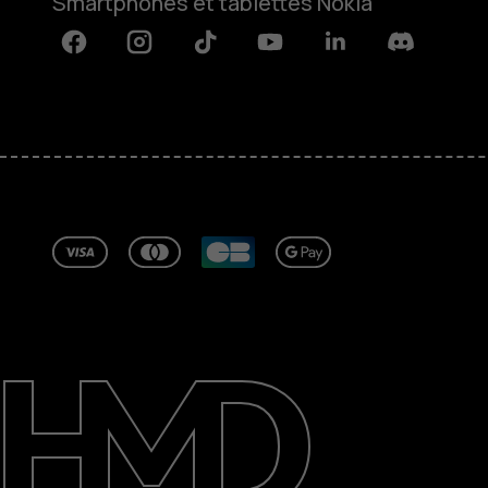
Smartphones et tablettes Nokia
Facebook
Instagram
Tiktok
Youtube
Linkedin
Discord
À propos
Blog
Réparer, réutiliser, recycler
Responsable
Assistance
Tunisia