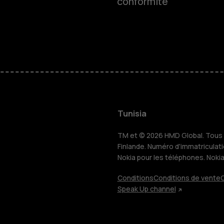
conformité
Smartphon
Téléphones
HMD Terra 
Pour les en
Tunisia
TM et © 2026 HMD Global. Tous d
Tablettes
Finlande. Numéro d'immatriculat
Nokia pour les téléphones. Noki
Conditions
Conditions de vente
C
Boutique
Speak Up channel