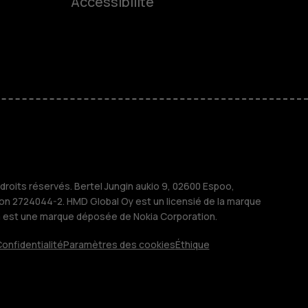
Accessibilité
es
 classiques
M
treprises
roits réservés. Bertel Jungin aukio 9, 02600 Espoo,
ion 2724044-2. HMD Global Oy est un licensié de la marque
a est une marque déposée de Nokia Corporation.
onfidentialité
Paramètres des cookies
Éthique