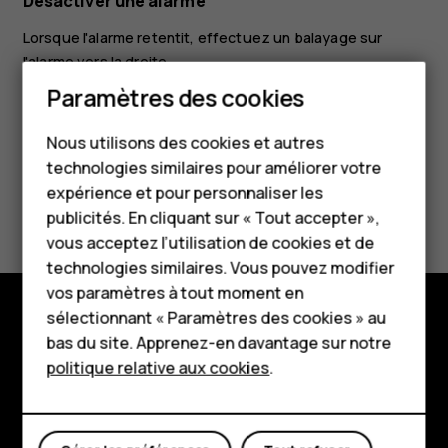
Désactiver une alarme
Lorsque l'alarme retentit, effectuez un balayage sur
l'alarme vers la droite.
Paramètres des cookies
Smartphones
Nous utilisons des cookies et autres
Téléphones classiques
technologies similaires pour améliorer votre
HMD Terra M
expérience et pour personnaliser les
Avez-vous trouvé cela utile?
publicités. En cliquant sur « Tout accepter »,
Pour les entreprises
vous acceptez l’utilisation de cookies et de
Oui
Non
technologies similaires. Vous pouvez modifier
Tablettes
vos paramètres à tout moment en
Boutique
sélectionnant « Paramètres des cookies » au
bas du site. Apprenez-en davantage sur notre
Boutique
politique relative aux cookies
.
Mon compte
À propos
Planet and people