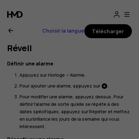
Guide
de
Choisir la langue
Télécharger
l'utilisateur
Réveil
Nokia
Définir une alarme
C3
Appuyez sur
Horloge
>
Alarme
.
Pour ajouter une alarme, appuyez sur
.
add_circle
Pour modifier une alarme, appuyez dessus. Pour
définir l'alarme de sorte qu'elle se répète à des
dates spécifiques, appuyez sur
Répéter
et mettez
en surbrillance les jours de la semaine qui vous
intéressent.