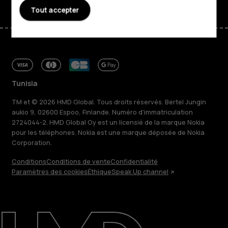
Tout accepter
Tunisia
TM et © 2026 HMD Global. Tous droits réservés. Bertel Jungin
aukio 9, 02600 Espoo, Finlande. Numéro d'immatriculation
2724044-2. HMD Global Oy est un licensié de la marque Nokia
pour les téléphones. Nokia est une marque déposée de Nokia
Corporation.
Conditions
Conditions de vente
Confidentialité
Paramètres des cookies
Éthique
Speak Up channel
À propos
Blog
Réparer, réutiliser, recycler
Responsable