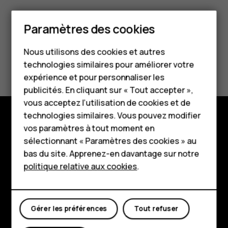
Smartphones
Paramètres des cookies
Téléphones classiques
Nous utilisons des cookies et autres
Téléphones pour
Avez-vous trouvé cela utile?
technologies similaires pour améliorer votre
seniors
expérience et pour personnaliser les
Oui
Non
publicités. En cliquant sur « Tout accepter »,
HMD Terra M
vous acceptez l’utilisation de cookies et de
technologies similaires. Vous pouvez modifier
Pour les entreprises
vos paramètres à tout moment en
Boutique
Tablettes
sélectionnant « Paramètres des cookies » au
bas du site. Apprenez-en davantage sur notre
À propos
Boutique
politique relative aux cookies
.
Planet and people
Mon compte
Assistance
Gérer les préférences
Tout refuser
Facebook
Instagram
Tiktok
Youtube
Linkedin
Discord