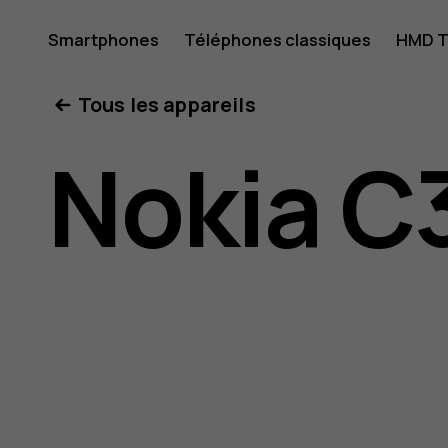
Guide
Smartphones
Téléphones classiques
HMD T
Mon compte
Tous les appareils
de
Nokia C
l'utilisat
Nokia