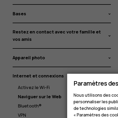
Bases
Restez en contact avec votre famille et
vos amis
Appareil photo
Internet et connexions
Paramètres des
Activez le Wi-Fi
Nous utilisons des coo
Naviguer sur le Web
personnaliser les publi
Bluetooth®
de technologies simil
« Paramètres des cook
VPN