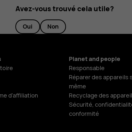
Avez-vous trouvé cela utile?
Oui
Non
s
Planet and people
toire
Responsable
Réparer des appareils s
même
 d'affiliation
Recyclage des apparei
Sécurité, confidentialit
conformité
Smartphon