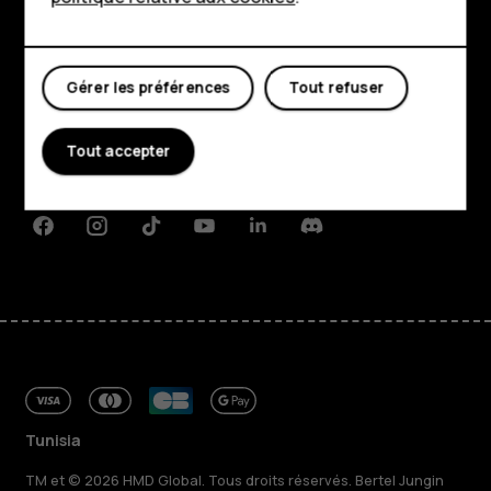
Mon compte
Boutique
Gérer les préférences
Tout refuser
À propos
Planet and people
Tout accepter
Assistance
Facebook
Instagram
Tiktok
Youtube
Linkedin
Discord
Tunisia
TM et © 2026 HMD Global. Tous droits réservés. Bertel Jungin