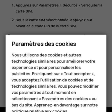
Appuyez sur
Paramètres
>
Sécurité
>
Verrouiller la
carte SIM
.
Sous la carte SIM sélectionnée, appuyez sur
Modifier le code PIN de la carte SIM
.
Astuce :
si vous ne souhaitez pas protéger votre
carte SIM avec un code PIN, basculez
Verrouillage
Paramètres des cookies
Smartphones
de la SIM
sur
Désactivé
et saisissez votre code PIN
actuel.
Nous utilisons des cookies et autres
Téléphones classiques
technologies similaires pour améliorer votre
HMD Terra M
expérience et pour personnaliser les
publicités. En cliquant sur « Tout accepter »,
Pour les entreprises
vous acceptez l’utilisation de cookies et de
technologies similaires. Vous pouvez modifier
Tablettes
Avez-vous trouvé cela utile?
vos paramètres à tout moment en
Boutique
sélectionnant « Paramètres des cookies » au
Oui
Non
bas du site. Apprenez-en davantage sur notre
politique relative aux cookies
.