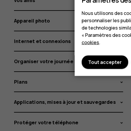
vos amis
Nous utilisons des coo
personnaliser les publi
Appareil photo
de technologies simil
« Paramètres des cook
Internet et connexions
cookies
.
Organiser votre journée
Tout accepter
Plans
Applications, mises à jour et sauvegardes
Protéger votre téléphone