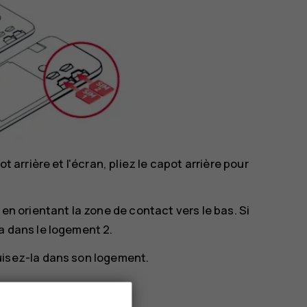
 arrière et l'écran, pliez le capot arrière pour
en orientant la zone de contact vers le bas. Si
a dans le logement 2.
uisez-la dans son logement.