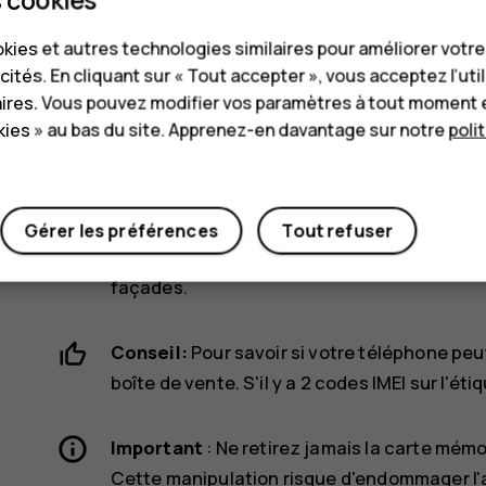
Utilisez uniquement des cartes nano-SIM d'origine.
d'endommager l'appareil ou la carte, voire de cor
kies et autres technologies similaires pour améliorer votr
cités. En cliquant sur « Tout accepter », vous acceptez l’uti
Utilisez uniquement des cartes mémoire compatibl
aires. Vous pouvez modifier vos paramètres à tout moment 
appareil. Des cartes incompatibles risquent d'endo
ies » au bas du site. Apprenez-en davantage sur notre
poli
corrompre les données stockées sur celle-ci.
Remarque
: mettez l'appareil hors tension
appareil avant de retirer les façades. Évi
Gérer les préférences
Tout refuser
pendant que vous changez de façade. Rangez
façades.
Conseil:
Pour savoir si votre téléphone peut 
boîte de vente. S'il y a 2 codes IMEI sur l'é
Important
: Ne retirez jamais la carte mémoi
Cette manipulation risque d'endommager l'ap