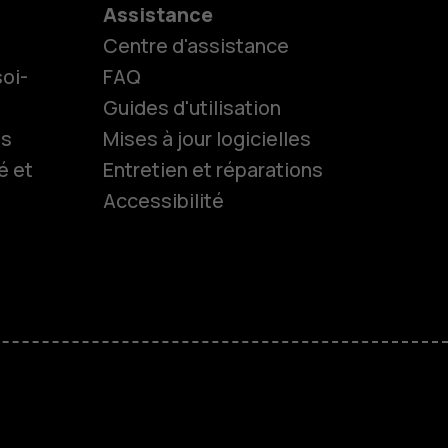
Assistance
Centre d'assistance
oi-
FAQ
Guides d'utilisation
ls
Mises à jour logicielles
é et
Entretien et réparations
Accessibilité
es
 classiques
M
treprises