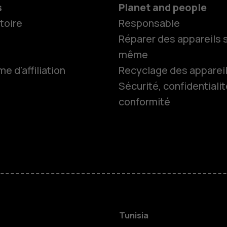
s
Planet and people
toire
Responsable
Réparer des appareils s
même
 d'affiliation
Recyclage des apparei
Sécurité, confidentialit
conformité
Smartphon
Téléphones
HMD Terra 
Pour les en
Tunisia