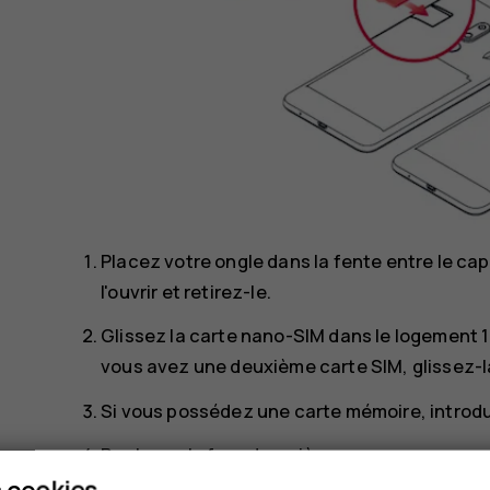
Placez votre ongle dans la fente entre le capot
l'ouvrir et retirez-le.
Glissez la carte nano-SIM dans le logement 1 
vous avez une deuxième carte SIM, glissez-l
Si vous possédez une carte mémoire, introd
Replacez la façade arrière.
 cookies