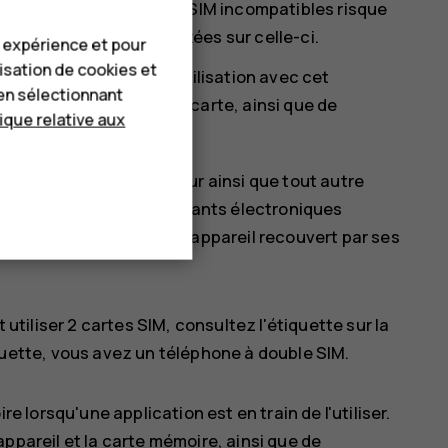
 L'utilisation de cartes SIM incompatibles risque
rompre les données stockées sur celle-ci.
e expérience et pour
lisation de cookies et
es agréées pour une utilisation avec cet
en sélectionnant
mmager l'appareil et la carte, ainsi que de
tique relative aux
 et débranchez le chargeur ainsi que tout autre
tez de toucher des composants électroniques
 et utilisez toujours l'appareil recouvert par ses
utiliser 2 cartes SIM, consultez l'étiquette sur la
tiquette, vous avez un téléphone à double SIM.
re lorsqu'une application est en train de l'utiliser.
pareil et la carte mémoire, ainsi que de