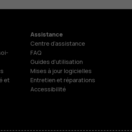
Assistance
Centre d'assistance
es
oi-
FAQ
Guides d'utilisation
 classiques
ls
Mises à jour logicielles
é et
Entretien et réparations
Accessibilité
 pour