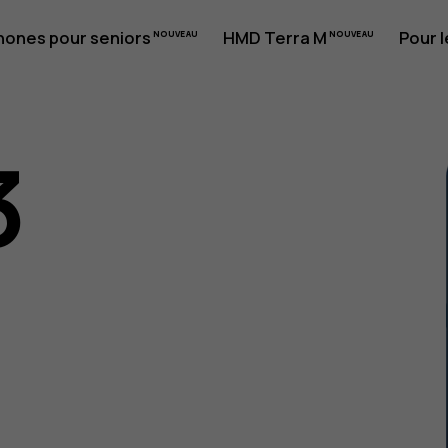
hones pour seniors
HMD Terra M
Pour l
3
eur