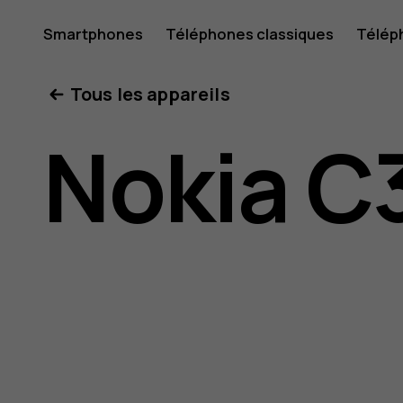
Guide
Smartphones
Téléphones classiques
Télép
Boutique
Mon compte
Tous les appareils
de
Nokia C
l'utilisat
Nokia