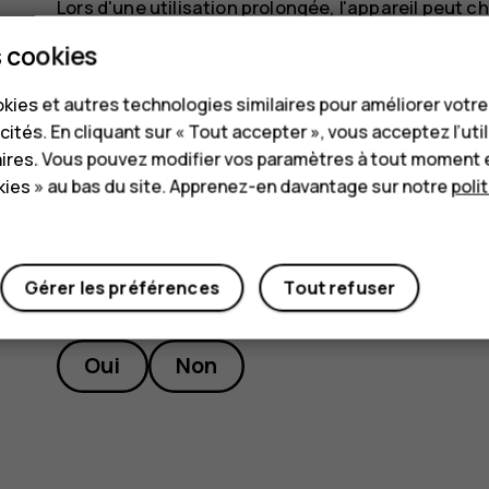
Lors d'une utilisation prolongée, l'appareil peut c
éviter de surchauffer, l'appareil peut ralentir a
 cookies
appel vidéo, fermer les applications, arrêter la cha
fonctionne pas correctement, apportez-le au cent
kies et autres technologies similaires pour améliorer votr
cités. En cliquant sur « Tout accepter », vous acceptez l’uti
aires. Vous pouvez modifier vos paramètres à tout moment 
ies » au bas du site. Apprenez-en davantage sur notre
poli
Gérer les préférences
Tout refuser
Avez-vous trouvé cela utile?
Oui
Non