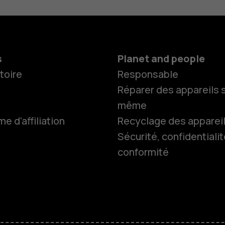
s
Planet and people
toire
Responsable
Smartphon
Réparer des appareils s
même
Téléphones
 d'affiliation
Recyclage des apparei
Sécurité, confidentialit
conformité
Téléphones
seniors