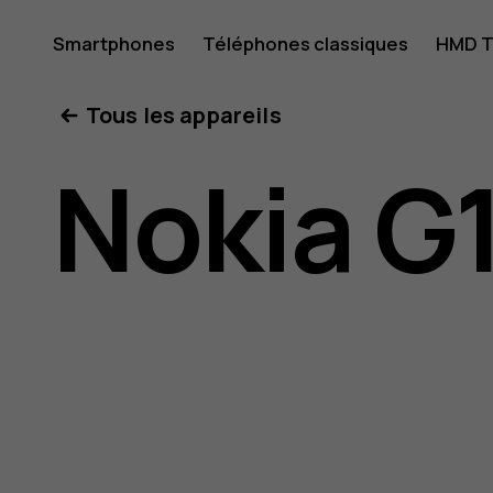
Guide
Smartphones
Téléphones classiques
HMD T
Mon compte
Tous les appareils
d'utilisat
Nokia G1
Nokia G1
Plus