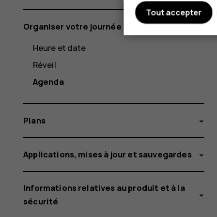
Tout accepter
Organiser votre journée
Heure et date
Réveil
Agenda
Plans
Applications, mises à jour et sauvegardes
Informations relatives au produit et à la
sécurité