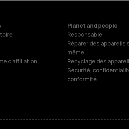
s
Planet and people
toire
Responsable
Réparer des appareils s
même
 d'affiliation
Recyclage des apparei
Sécurité, confidentialit
conformité
Smartphon
Téléphones