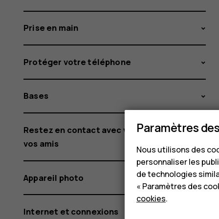
Prise en main
Protéger votre téléphone
Bases
Paramètres des
Restez en contact avec votre famille et
vos amis
Nous utilisons des coo
personnaliser les publi
de technologies simil
Appareil photo
« Paramètres des cook
cookies
.
Internet et connexions