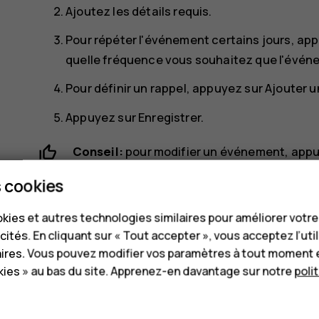
Ajoutez les détails requis.
Pour répéter l'événement certains jours, ap
quelle fréquence vous souhaitez que l'événe
Pour définir un rappel, appuyez sur
Ajouter u
Appuyez sur
Enregistrer
.
Conseil:
pour modifier un événement, appu
détails souhaités.
 cookies
Supprimer un rendez-vous
kies et autres technologies similaires pour améliorer votr
cités. En cliquant sur « Tout accepter », vous acceptez l’uti
Appuyez sur l'événement.
aires. Vous pouvez modifier vos paramètres à tout moment 
ies » au bas du site. Apprenez-en davantage sur notre
poli
more_vert
Appuyez sur
>
Supprimer
.