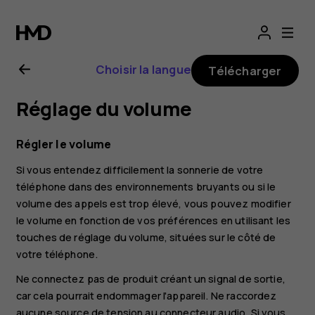
Guide
d'utilisation
Choisir la langue
Télécharger
Nokia G11
Réglage du volume
Plus
Régler le volume
Si vous entendez difficilement la sonnerie de votre
téléphone dans des environnements bruyants ou si le
volume des appels est trop élevé, vous pouvez modifier
le volume en fonction de vos préférences en utilisant les
touches de réglage du volume, situées sur le côté de
votre téléphone.
Ne connectez pas de produit créant un signal de sortie,
car cela pourrait endommager l'appareil. Ne raccordez
aucune source de tension au connecteur audio. Si vous