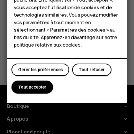
Pour les entreprises
vous acceptez l’utilisation de cookies et de
Appuyez sur
pour activer le mode vibreur de
vibration
technologies similaires. Vous pouvez modifier
votre téléphone, ou sur
pour le mettre en mode
notifications_off
Tablettes
vos paramètres à tout moment en
silencieux.
Boutique
sélectionnant « Paramètres des cookies » au
bas du site. Apprenez-en davantage sur notre
politique relative aux cookies
.
Mon compte
Avez-vous trouvé cela utile?
Gérer les préférences
Tout refuser
Oui
Non
Tout accepter
Boutique
À propos
Planet and people