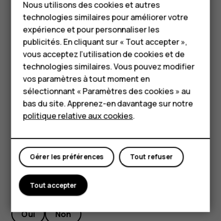
Nous utilisons des cookies et autres
Téléphones pour
Si votre téléphone vous invite à saisir un code PIN,
technologies similaires pour améliorer votre
appuyez sur
Appel urgence
.
seniors
expérience et pour personnaliser les
Désactivez les restrictions d'appel sur votre
publicités. En cliquant sur « Tout accepter »,
HMD Terra M
téléphone, notamment l'interdiction d'appel, la liste
vous acceptez l’utilisation de cookies et de
des numéros autorisés ou le groupe d'utilisateurs
technologies similaires. Vous pouvez modifier
Pour les entreprises
limité.
vos paramètres à tout moment en
Tablettes
sélectionnant « Paramètres des cookies » au
Si le réseau mobile n'est pas disponible, vous
pouvez aussi essayer d'émettre un appel Internet,
bas du site. Apprenez-en davantage sur notre
Boutique
pour autant que vous ayez accès à Internet.
politique relative aux cookies
.
Mon compte
Gérer les préférences
Tout refuser
Tout accepter
Avez-vous trouvé cela utile?
Oui
Non