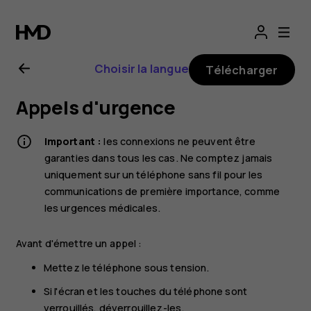
Guide
d'utilisation
Choisir la langue
Télécharger
Nokia G11
Appels d'urgence
Plus
Important :
les connexions ne peuvent être
garanties dans tous les cas. Ne comptez jamais
uniquement sur un téléphone sans fil pour les
communications de première importance, comme
les urgences médicales.
Avant d'émettre un appel :
Mettez le téléphone sous tension.
Si l'écran et les touches du téléphone sont
verrouillés, déverrouillez-les.