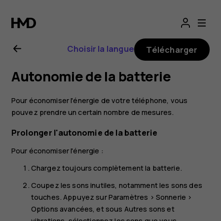
Guide
de
Choisir la langue
Télécharger
l'utilisateur
Autonomie de la batterie
Nokia
Pour économiser l'énergie de votre téléphone, vous
G20
pouvez prendre un certain nombre de mesures.
Prolonger l'autonomie de la batterie
Pour économiser l'énergie :
Chargez toujours complètement la batterie.
Coupez les sons inutiles, notamment les sons des
touches. Appuyez sur
Paramètres
>
Sonnerie
>
Options avancées
, et sous
Autres sons et
vibrations
, sélectionnez les sons que vous