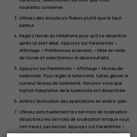
souhaitez conserver.
Utilisez des écouteurs filaires plutôt que le haut-
parleur.
Réglez l'écran du téléphone pour qu'il se désactive
après un bref délai. Appuyez sur
Paramètres
>
Affichage
>
Préférences avancées
>
Mise en veille
de l'écran
et sélectionnez le délai souhaité.
Appuyez sur
Paramètres
>
Affichage
>
Niveau de
luminosité
. Pour régler la luminosité, faites glisser le
curseur Niveau de luminosité. Assurez-vous que
l'option
Adaptation de la luminosité
est désactivée.
Arrêtez l'exécution des applications en arrière-plan.
Utilisez ponctuellement les services de localisation :
désactivez les services de localisation lorsque vous
n'en n'avez pas besoin. Appuyez sur
Paramètres
>
Localisation
, puis désactivez
Utiliser ma position
.