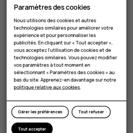
Paramètres des cookies
Utilisez les connexions réseau avec parcimonie :
Smartphones
n'activez le Bluetooth que lorsque cela est
Nous utilisons des cookies et autres
nécessaire. Utilisez une connexion Wi-Fi pour vous
Téléphones classiques
technologies similaires pour améliorer votre
connecter à Internet, plutôt qu'une connexion de
HMD Terra M
expérience et pour personnaliser les
données mobiles. Empêchez votre téléphone de
publicités. En cliquant sur « Tout accepter »,
rechercher les réseaux sans fil disponibles.
Pour les entreprises
vous acceptez l’utilisation de cookies et de
Appuyez sur
Paramètres
>
Réseau et Internet
>
Wi-
technologies similaires. Vous pouvez modifier
Fi
et désactivez
Utiliser le Wi-Fi
. Si vous écoutez de
Tablettes
la musique ou si vous utilisez votre téléphone d'une
vos paramètres à tout moment en
quelconque façon, mais ne souhaitez pas émettre
Boutique
sélectionnant « Paramètres des cookies » au
ou recevoir d'appels, activez le mode avion.
bas du site. Apprenez-en davantage sur notre
Appuyez sur
Paramètres
>
Réseau et Internet
>
politique relative aux cookies
.
Mon compte
Mode Avion
. Le mode Avion ferme les connexions au
réseau mobile et désactive les fonctions sans fil de
votre appareil.
Gérer les préférences
Tout refuser
Tout accepter