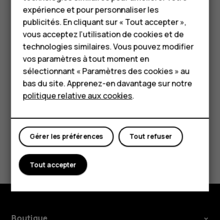
HMD Terra M
expérience et pour personnaliser les
votre position actuelle, appuyez sur
votre position
,
publicités. En cliquant sur « Tout accepter »,
puis recherchez un nouveau point de départ.
Pour les entreprises
vous acceptez l’utilisation de cookies et de
Appuyez sur
Démarrer
pour démarrer la navigation.
technologies similaires. Vous pouvez modifier
Tablettes
L'itinéraire apparaît sur la carte ainsi que sa durée estimée.
vos paramètres à tout moment en
Pour obtenir des itinéraires détaillés, appuyez sur
Étapes
Boutique
sélectionnant « Paramètres des cookies » au
& plus
.
bas du site. Apprenez-en davantage sur notre
politique relative aux cookies
.
Mon compte
Gérer les préférences
Tout refuser
Avez-vous trouvé cela utile?
Tout accepter
Oui
Non
Boutique