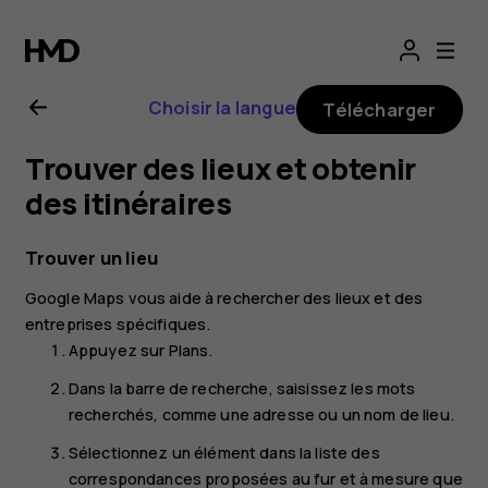
Guide
de
Choisir la langue
Télécharger
l'utilisateur
Trouver des lieux et obtenir
Nokia
des itinéraires
G20
Trouver un lieu
Google Maps
vous aide à rechercher des lieux et des
entreprises spécifiques.
Appuyez sur
Plans
.
Dans la barre de recherche, saisissez les mots
recherchés, comme une adresse ou un nom de lieu.
Sélectionnez un élément dans la liste des
correspondances proposées au fur et à mesure que