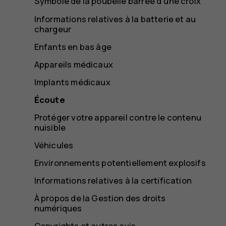
Symbole de la poubelle barrée d'une croix
Informations relatives à la batterie et au
chargeur
Enfants en bas âge
Appareils médicaux
Implants médicaux
Écoute
Protéger votre appareil contre le contenu
nuisible
Véhicules
Environnements potentiellement explosifs
Informations relatives à la certification
À propos de la Gestion des droits
numériques
Copyrights et autres avis