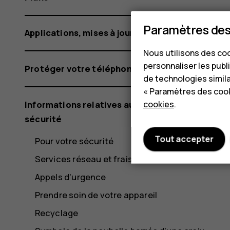
Paramètres des
Applications, mises à jour et sauvegardes
Nous utilisons des coo
personnaliser les publi
Protéger votre téléphone
de technologies simil
« Paramètres des cook
Informations relatives au produit et à la
cookies
.
sécurité
Tout accepter
Pour votre sécurité
Services réseau et frais
Appels d'urgence
Prendre soin de votre appareil
Recyclage