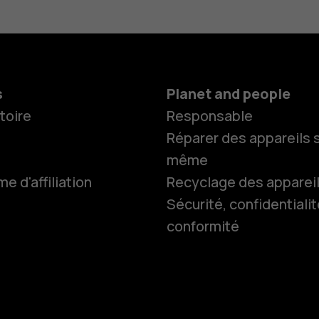
s
Planet and people
toire
Responsable
Réparer des appareils s
même
 d'affiliation
Recyclage des apparei
Sécurité, confidentialit
conformité
Smartphon
Téléphones