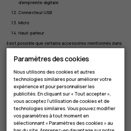
d'empreinte digitale
Connecteur USB
Micro
Haut-parleur
Il est possible que certains accessoires mentionnés dans
ce guide d'utilisation, notamment le chargeur, le kit
Paramètres des cookies
oreillette ou le câble de données soient vendus
Smartphones
séparément.
Nous utilisons des cookies et autres
Téléphones classiques
*L'assistant Google n'est pas disponible dans certaines
technologies similaires pour améliorer votre
langues et dans certains pays. S'il n'est pas disponible,
HMD Terra M
expérience et pour personnaliser les
l'Assistant Google est remplacé par la recherche Google.
publicités. En cliquant sur « Tout accepter »,
Vérifiez la disponibilité sur
Pour les entreprises
vous acceptez l’utilisation de cookies et de
https://support.google.com/assistant
.
technologies similaires. Vous pouvez modifier
Tablettes
Pièces et connecteurs, magnétisme
vos paramètres à tout moment en
Boutique
sélectionnant « Paramètres des cookies » au
Ne connectez pas de produit créant un signal de sortie,
bas du site. Apprenez-en davantage sur notre