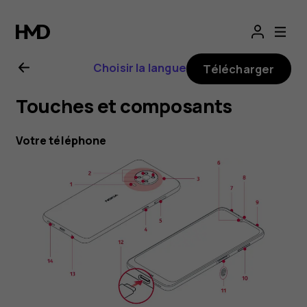
Guide
de
Choisir la langue
Télécharger
l'utilisateur
Touches et composants
Nokia
Votre téléphone
G20