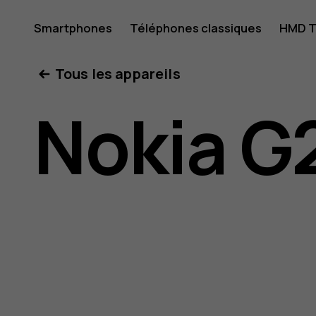
Guide
Smartphones
Téléphones classiques
HMD T
Mon compte
Tous les appareils
de
Nokia G
l'utilisat
Nokia