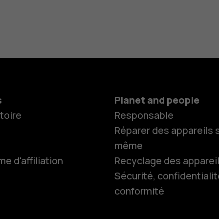
s
Planet and people
toire
Responsable
Réparer des appareils s
même
 d'affiliation
Recyclage des apparei
Sécurité, confidentialit
conformité
Smartphon